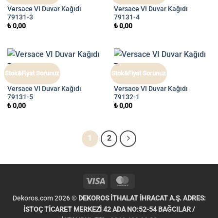
VERSACE VI
VERSACE VI
Versace VI Duvar Kağıdı
Versace VI Duvar Kağıdı
79131-3
79131-4
₺
0,00
₺
0,00
Stok&Fiyat Sorunuz
Stok&Fiyat Sorunuz
VERSACE VI
VERSACE VI
Versace VI Duvar Kağıdı
Versace VI Duvar Kağıdı
79131-5
79132-1
₺
0,00
₺
0,00
1
2
Visa
MasterCard
Dekoros.com 2026 ©
DEKOROS İTHALAT İHRACAT A.Ş. ADRES:
İSTOÇ TİCARET MERKEZİ 42 ADA NO:52-54 BAĞCILAR /