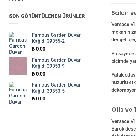
Salon v
SON GÖRÜNTÜLENEN ÜRÜNLER
Versace VI 
mekanınıza 
Famous Garden Duvar
dengeli geç
Kağıdı 39355-2
₺
0,00
Bu sayede s
Famous Garden Duvar
biçimde yan
Kağıdı 39353-9
₺
0,00
Yatak odası
huzurlu etk
Famous Garden Duvar
dekorasyon
Kağıdı 39353-5
₺
0,00
Ofis ve 
Versace VI 
Barok desen