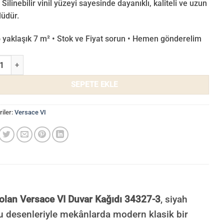
 Silinebilir vinil yüzeyi sayesinde dayanıklı, kaliteli ve uzun
üdür.
o yaklaşık 7 m² • Stok ve Fiyat sorun • Hemen gönderelim
e VI Duvar Kağıdı 34327-3 adet
SEPETE EKLE
iler:
Versace VI
 olan Versace VI Duvar Kağıdı 34327-3
, siyah
oku desenleriyle mekânlarda modern klasik bir