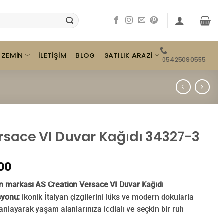
ZEMIN
SATILIK ARAZI
İLETIŞIM
BLOG
05425090555
rsace VI Duvar Kağıdı 34327-3
00
 markası AS Creation Versace VI Duvar Kağıdı
yonu;
ikonik İtalyan çizgilerini lüks ve modern dokularla
nlayarak yaşam alanlarınıza iddialı ve seçkin bir ruh