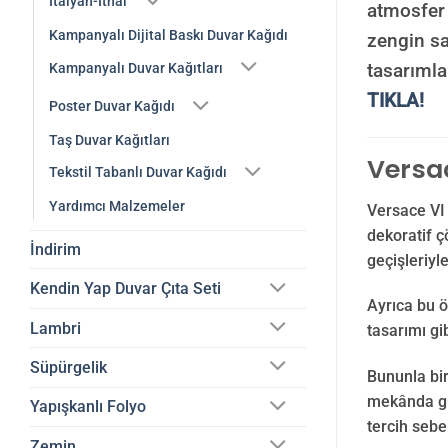
İtalyan-İthal
atmosfer 
Kampanyalı Dijital Baskı Duvar Kağıdı
zengin sa
tasarımla
Kampanyalı Duvar Kağıtları
TIKLA!
Poster Duvar Kağıdı
Taş Duvar Kağıtları
Versac
Tekstil Tabanlı Duvar Kağıdı
Yardımcı Malzemeler
Versace VI 
dekoratif ç
İndirim
geçişleriyl
Kendin Yap Duvar Çıta Seti
Ayrıca bu ö
Lambri
tasarımı gi
Süpürgelik
Bununla bir
mekânda güç
Yapışkanlı Folyo
tercih sebe
Zemin