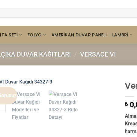
ITA SETI
FOLYO
LAMBRI
AMERIKAN DUVAR PANELI
LÇIKA DUVAR KAĞITLARI
/
VERSACE VI
Ve
Sorunuz
0,
₺
Alman
Kreas
harma