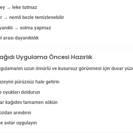
zey → leke tutmaz
lir → nemli bezle temizlenebilir
ayanıklı → solma yapmaz
l arası dayanıklılık
ağıdı Uygulama Öncesi Hazırlık
ygulamanın uzun ömürlü ve kusursuz görünmesi için duvar yüzey
zeyini pürüzsüz hale getirin
e oyukları doldurun
var kağıdını tamamen sökün
ozdan arındırın
e astar uygulayın