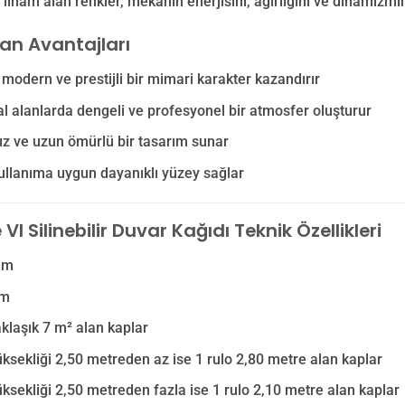
ilham alan renkler, mekânın enerjisini, ağırlığını ve dinamizmin
lan Avantajları
odern ve prestijli bir mimari karakter kazandırır
 alanlarda dengeli ve profesyonel bir atmosfer oluşturur
z ve uzun ömürlü bir tasarım sunar
llanıma uygun dayanıklı yüzey sağlar
VI Silinebilir Duvar Kağıdı Teknik Özellikleri
 m
 m
aklaşık 7 m² alan kaplar
ksekliği 2,50 metreden az ise 1 rulo 2,80 metre alan kaplar
ksekliği 2,50 metreden fazla ise 1 rulo 2,10 metre alan kaplar