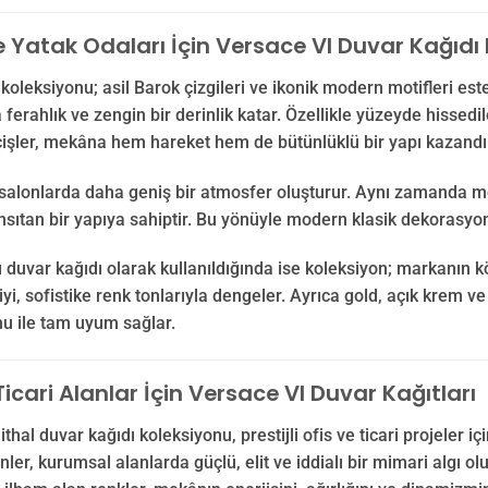
e Yatak Odaları İçin Versace VI Duvar Kağıdı 
koleksiyonu; asil Barok çizgileri ve ikonik modern motifleri estet
ferahlık ve zengin bir derinlik katar. Özellikle yüzeyde hissed
işler, mekâna hem hareket hem de bütünlüklü bir yapı kazandır
alonlarda daha geniş bir atmosfer oluşturur. Aynı zamanda mekâ
sıtan bir yapıya sahiptir. Bu yönüyle modern klasik dekorasyon p
 duvar kağıdı olarak kullanıldığında ise koleksiyon; markanın k
iyi, sofistike renk tonlarıyla dengeler. Ayrıca gold, açık krem 
u ile tam uyum sağlar.
Ticari Alanlar İçin Versace VI Duvar Kağıtları
ithal duvar kağıdı koleksiyonu, prestijli ofis ve ticari projeler
ler, kurumsal alanlarda güçlü, elit ve iddialı bir mimari algı o