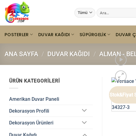
İçeriğe
Ara:
atla
POSTERLER
DUVAR KAĞIDI
SÜPÜRGELIK
DUVAR Ç
ANA SAYFA
/
DUVAR KAĞIDI
/
ALMAN - BE
ÜRÜN KATEGORILERI
Stok&Fiyat 
Amerikan Duvar Paneli
Dekorasyon Profili
Dekorasyon Ürünleri
Duvar Kağıdı