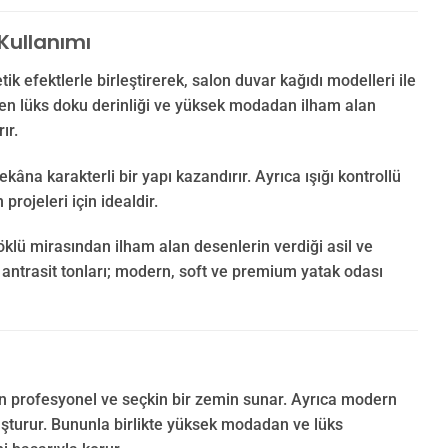
Kullanımı
ik efektlerle birleştirerek, salon duvar kağıdı modelleri ile
ilen lüks doku derinliği ve yüksek modadan ilham alan
ır.
na karakterli bir yapı kazandırır. Ayrıca ışığı kontrollü
rojeleri için idealdir.
öklü mirasından ilham alan desenlerin verdiği asil ve
ve antrasit tonları; modern, soft ve premium yatak odası
 için profesyonel ve seçkin bir zemin sunar. Ayrıca modern
luşturur. Bununla birlikte yüksek modadan ve lüks