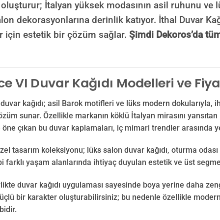
oluşturur; İtalyan yüksek modasının asil ruhunu ve lü
lon dekorasyonlarına derinlik katıyor. İthal Duvar Ka
r için estetik bir çözüm sağlar.
Şimdi Dekoros’da tüm
e VI Duvar Kağıdı Modelleri ve Fiya
duvar kağıdı; asil Barok motifleri ve lüks modern dokularıyla, i
özüm sunar. Özellikle markanın köklü İtalyan mirasını yansıtan iko
e öne çıkan bu duvar kaplamaları, iç mimari trendler arasında y
zel tasarım koleksiyonu; lüks salon duvar kağıdı, oturma odası 
bi farklı yaşam alanlarında ihtiyaç duyulan estetik ve üst segme
likte duvar kağıdı uygulaması sayesinde boya yerine daha zengi
lü bir karakter oluşturabilirsiniz; bu nedenle özellikle modern
bidir.