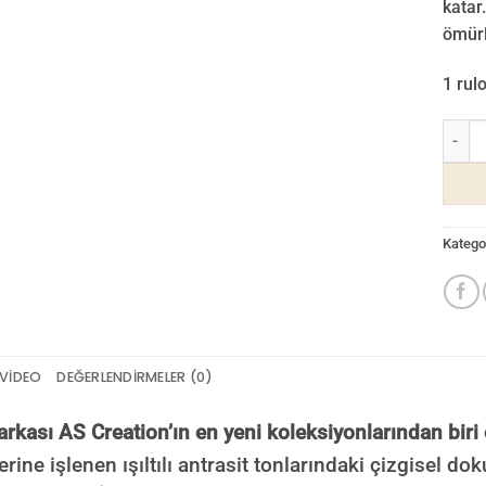
katar.
ömürl
1 rul
Versac
Kategor
VIDEO
DEĞERLENDIRMELER (0)
kası AS Creation’ın en yeni koleksiyonlarından biri
rine işlenen ışıltılı antrasit tonlarındaki çizgisel d