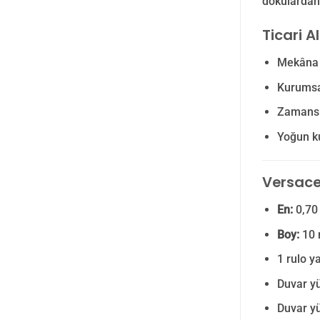
dokulardan 
Ticari A
Mekâna m
Kurumsal
Zamansı
Yoğun ku
Versace 
En:
0,70
Boy:
10
1 rulo y
Duvar yü
Duvar yü