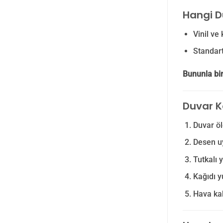
Hangi D
Vinil ve 
Standart 
Bununla bir
Duvar K
Duvar öl
Desen u
Tutkalı 
Kağıdı y
Hava kab