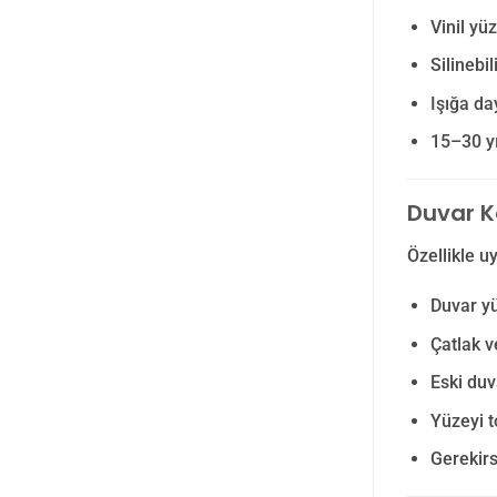
Vinil yü
Silinebi
Işığa d
15–30 yı
Duvar K
Özellikle u
Duvar yü
Çatlak v
Eski du
Yüzeyi t
Gerekirs