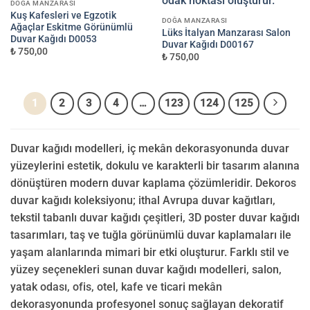
DOĞA MANZARASI
Kuş Kafesleri ve Egzotik
DOĞA MANZARASI
Ağaçlar Eskitme Görünümlü
Lüks İtalyan Manzarası Salon
Duvar Kağıdı D0053
Duvar Kağıdı D00167
₺ 750,00
₺ 750,00
1
2
3
4
…
123
124
125
Duvar kağıdı modelleri, iç mekân dekorasyonunda duvar
yüzeylerini estetik, dokulu ve karakterli bir tasarım alanına
dönüştüren modern duvar kaplama çözümleridir. Dekoros
duvar kağıdı koleksiyonu; ithal Avrupa duvar kağıtları,
tekstil tabanlı duvar kağıdı çeşitleri, 3D poster duvar kağıdı
tasarımları, taş ve tuğla görünümlü duvar kaplamaları ile
yaşam alanlarında mimari bir etki oluşturur. Farklı stil ve
yüzey seçenekleri sunan duvar kağıdı modelleri, salon,
yatak odası, ofis, otel, kafe ve ticari mekân
dekorasyonunda profesyonel sonuç sağlayan dekoratif