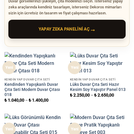
Duvar görsellerinizi yükleyin, çıta modelinizi seçin. İsterseniz yapay
zeka araçlarında kendiniz tasarlayın, isterseniz Dekoros mimarları
sizin için ücretsiz ön tasarım ve fiyat çalışması hazırlasın.
→
YAPAY ZEKA PANELINI AÇ
Yeni
Yeni
KENDIN YAP DUVAR ÇITA SETI
KENDIN YAP DUVAR ÇITA SETI
Kendinden Yapışkanlı Duvar
Lüks Duvar Çıta Seti Hazır
Çıta Seti Modern Duvar Çıtası
Kesim Soy Yapıştır Panel 013
018
₺
2.250,00
–
₺
2.650,00
₺
1.040,00
–
₺
1.400,00
Yeni
Yeni