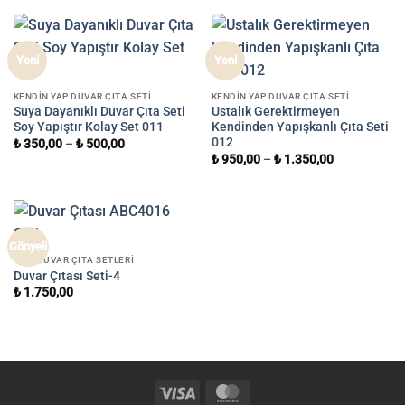
Yeni
Yeni
KENDIN YAP DUVAR ÇITA SETI
KENDIN YAP DUVAR ÇITA SETI
Suya Dayanıklı Duvar Çıta Seti
Ustalık Gerektirmeyen
Soy Yapıştır Kolay Set 011
Kendinden Yapışkanlı Çıta Seti
012
₺
350,00
–
₺
500,00
₺
950,00
–
₺
1.350,00
Gönyeli
TAM DUVAR ÇITA SETLERI
Duvar Çıtası Seti-4
₺
1.750,00
Visa
MasterCard