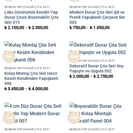
KENDIN YAP DUVAR ÇITA SETI
KENDIN YAP DUVAR ÇITA SETI
Lüks Görünümlü Kendin Yap
Modern Duvar Çıta Seti Şık ve
Duvar Çıtası Boyanabilir Çıta
Pratik Yapışkanlı Çerçeve Set
Seti 015
003
₺
2.100,00
–
₺
2.500,00
₺
750,00
–
₺
1.050,00
Yeni
Yeni
KENDIN YAP DUVAR ÇITA SETI
Dekoratif Duvar Çıta Seti Soy
KENDIN YAP DUVAR ÇITA SETI
Yapıştır ve Uygula 002
Kolay Montaj Çıta Seti Hazır
₺
2.000,00
–
₺
2.750,00
Kesim Kendinden Yapışkanlı
006
₺
3.450,00
–
₺
4.000,00
Yeni
Yeni
KENDIN YAP DUVAR ÇITA SETI
KENDIN YAP DUVAR ÇITA SETI