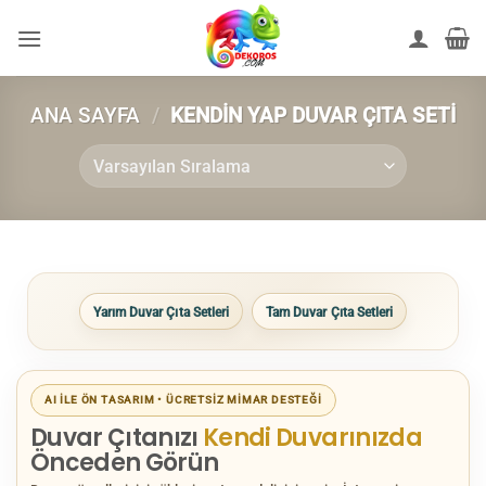
İçeriğe
atla
ANA SAYFA
/
KENDIN YAP DUVAR ÇITA SETI
Yarım Duvar Çıta Setleri
Tam Duvar Çıta Setleri
AI ILE ÖN TASARIM • ÜCRETSIZ MIMAR DESTEĞI
Duvar Çıtanızı
Kendi Duvarınızda
Önceden Görün