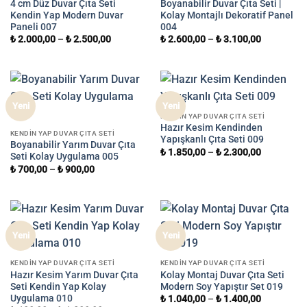
4 cm Düz Duvar Çıta Seti
Boyanabilir Duvar Çıta Seti |
Kendin Yap Modern Duvar
Kolay Montajlı Dekoratif Panel
Paneli 007
004
₺
2.000,00
–
₺
2.500,00
₺
2.600,00
–
₺
3.100,00
Yeni
Yeni
KENDIN YAP DUVAR ÇITA SETI
Hazır Kesim Kendinden
KENDIN YAP DUVAR ÇITA SETI
Yapışkanlı Çıta Seti 009
Boyanabilir Yarım Duvar Çıta
₺
1.850,00
–
₺
2.300,00
Seti Kolay Uygulama 005
₺
700,00
–
₺
900,00
Yeni
Yeni
KENDIN YAP DUVAR ÇITA SETI
KENDIN YAP DUVAR ÇITA SETI
Hazır Kesim Yarım Duvar Çıta
Kolay Montaj Duvar Çıta Seti
Seti Kendin Yap Kolay
Modern Soy Yapıştır Set 019
Uygulama 010
₺
1.040,00
–
₺
1.400,00