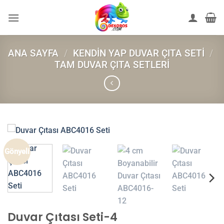
İçeriğe
atla
ANA SAYFA
/
KENDIN YAP DUVAR ÇITA SETI
/
TAM DUVAR ÇITA SETLERI
Gönyeli
Duvar Çıtası Seti-4