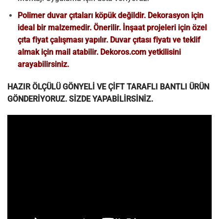
Polimer duvar çıtaları köpük değildir. Dekorasyon için
ideal bir malzemedir. Önerilir. İnşaat projeleri için özel
çıta fiyat çalışması yapılır. Duvar çıtası fiyatı ve teklif
almak için mail atabilir. Dekoros.com yetkilisini
arayabilirsiniz.
HAZIR ÖLÇÜLÜ GÖNYELİ VE ÇİFT TARAFLI BANTLI ÜRÜN
GÖNDERİYORUZ. SİZDE YAPABİLİRSİNİZ.