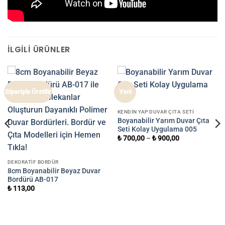
İLGILI ÜRÜNLER
Siparişle Üretilir
Yeni
KENDIN YAP DUVAR ÇITA SETI
Boyanabilir Yarım Duvar Çıta
Seti Kolay Uygulama 005
₺
700,00
–
₺
900,00
DEKORATIF BORDÜR
8cm Boyanabilir Beyaz Duvar
Bordürü AB-017
₺
113,00