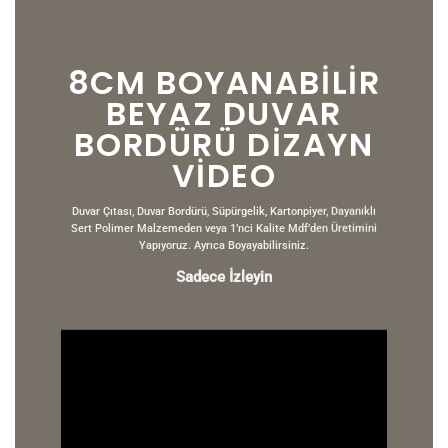
8CM BOYANABILIR
BEYAZ DUVAR
BORDÜRÜ DİZAYN
VIDEO
Duvar Çıtası, Duvar Bordürü, Süpürgelik, Kartonpiyer, Dayanıklı
Sert Polimer Malzemeden veya 1’nci Kalite Mdf’den Üretimini
Yapıyoruz. Ayrıca Boyayabilirsiniz.
Sadece İzleyin