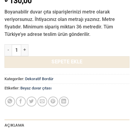
130,00
Boyanabilir duvar çıta siparişlerinizi metre olarak
veriyorsunuz. İhtiyacınız olan metrajı yazınız. Metre
fiyatıdır. Minimum sipariş miktarı 36 metredir. Tüm
Türkiye’ye adrese teslim ürün gönderilir.
8cm Boyanabilir Beyaz Duvar Bordürü AB-8050 adet
SEPETE EKLE
Kategoriler:
Dekoratif Bordür
Etiketler:
Beyaz duvar çıtası
AÇIKLAMA