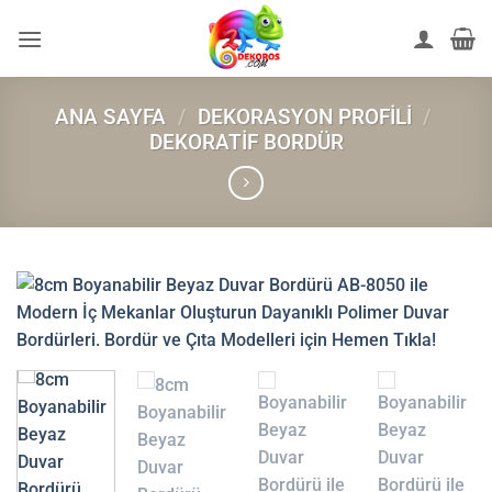
İçeriğe
atla
ANA SAYFA
/
DEKORASYON PROFILI
/
DEKORATIF BORDÜR