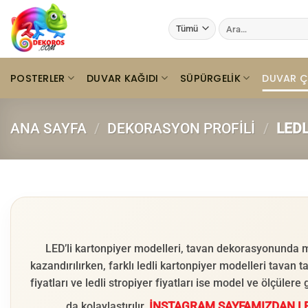
İçeriğe
Ara:
atla
POSTERLER
DUVAR KAĞIDI
SÜPÜRGELIK
DUVAR Ç
ANA SAYFA
/
DEKORASYON PROFILI
/
LEDL
LED’li kartonpiyer modelleri, tavan dekorasyonunda
kazandırılırken, farklı ledli kartonpiyer modelleri tavan
fiyatları ve ledli stropiyer fiyatları ise model ve ölçüler
İNSTAGRAM SAYFAMIZDAN LE
da kolaylaştırılır.