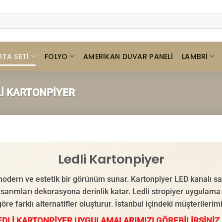
ITA SETI
FOLYO
LAMBRI
AMERIKAN DUVAR PANELI
I KARTONPIYER
Ledli Kartonpiyer
 modern ve estetik bir görünüm sunar. Kartonpiyer LED kanalı
 tasarımları dekorasyona derinlik katar. Ledli stropiyer uygulama
e göre farklı alternatifler oluşturur. İstanbul içindeki müşterile
DLİ KARTONPİYER UYGULAMALARIMIZI GÖREBİLİRSİNİZ