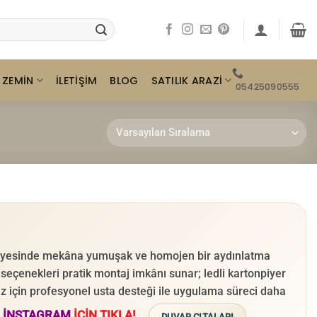
ZEMIN
SATILIK ARAZI
İLETIŞIM
BLOG
05425090555
 sayesinde mekâna yumuşak ve homojen bir aydınlatma
 seçenekleri pratik montaj imkânı sunar; ledli kartonpiyer
rimiz için profesyonel usta desteği ile uygulama süreci daha
.
İNSTAGRAM
İÇİN TIKLA!..
DUVAR ÇITALARI