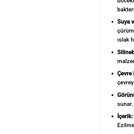
böcekl
bakter
Suya 
çürüm
ıslak 
Siline
malzem
Çevre 
çevrey
Görün
sunar.
İçerik:
Ezilme