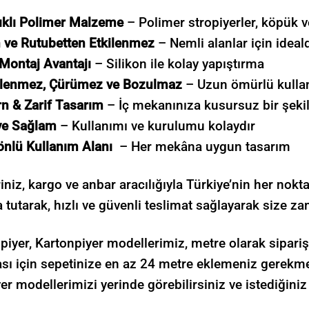
ıklı Polimer Malzeme
– Polimer stropiyerler, köpük
 ve Rutubetten Etkilenmez
– Nemli alanlar için ideald
Montaj Avantajı
– Silikon ile kolay yapıştırma
lenmez, Çürümez ve Bozulmaz
– Uzun ömürlü kullan
n & Zarif Tasarım
– İç mekanınıza kusursuz bir şeki
ve Sağlam
– Kullanımı ve kurulumu kolaydır
önlü Kullanım Alanı
– Her mekâna uygun tasarım
riniz, kargo ve anbar aracılığıyla Türkiye’nin her nok
 tutarak, hızlı ve güvenli teslimat sağlayarak size
opiyer, Kartonpiyer modellerimiz, metre olarak sipari
ı için sepetinize en az 24 metre eklemeniz gerekmek
er modellerimizi yerinde görebilirsiniz ve istediğiniz 