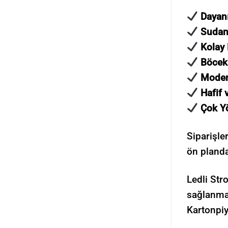
Dayan
Sudan
Kolay 
Böcek
Moder
Hafif 
Çok Y
Siparişle
ön planda
Ledli Str
sağlanmas
Kartonpiy