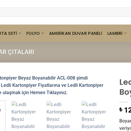
ITA SETI
FOLYO
LAMBRI
AMERIKAN DUVAR PANELI
AR ÇITALARI
Le
Bo
12
₺
Boyan
veriyo