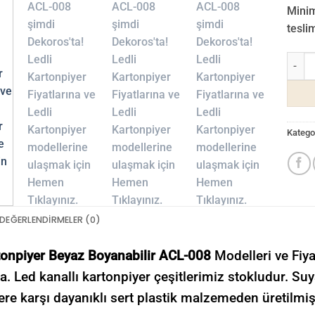
Minim
tesli
Ledli 
Kategor
DEĞERLENDIRMELER (0)
tonpiyer Beyaz Boyanabilir ACL-008
Modelleri ve Fiya
a. Led kanallı kartonpiyer çeşitlerimiz stokludur. Suy
ere karşı dayanıklı sert plastik malzemeden üretilmişt