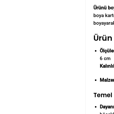
Ürünü bo
boya karto
boyayarak
Ürün 
Ölçüle
6 cm
Kalınl
Malze
Temel 
Dayan