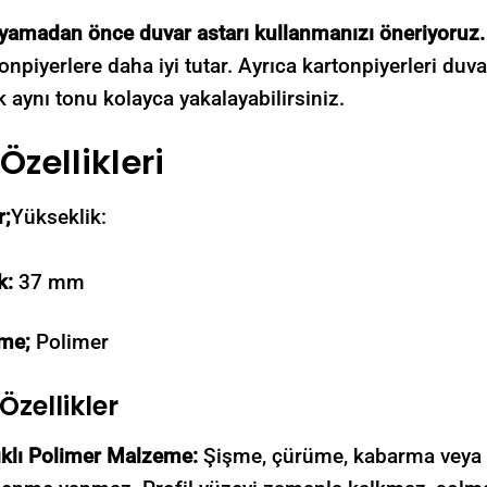
yamadan önce duvar astarı kullanmanızı öneriyoruz.
npiyerlere daha iyi tutar. Ayrıca kartonpiyerleri duvar
 aynı tonu kolayca yakalayabilirsiniz.
Özellikleri
r;
Yükseklik:
ık:
37 mm
me;
Polimer
Özellikler
ıklı Polimer Malzeme:
Şişme, çürüme, kabarma veya