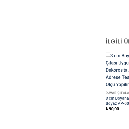
İLGILI 
Yeni
STOKTA YOK
DUVAR ÇITALA
3 cm Boyanab
Beyaz AP-00
₺
90,00
DUVAR ÇITALARI
üz Duvar Çıtası
4 cm Gold Altın Duvar Çıtası