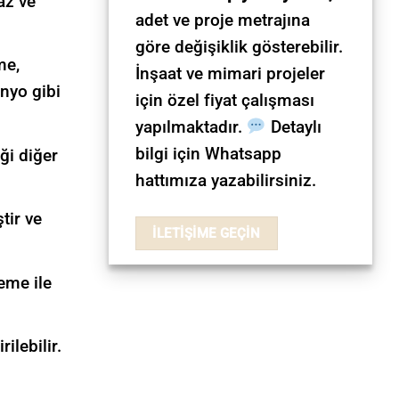
az ve
adet ve proje metrajına
göre değişiklik gösterebilir.
me,
İnşaat ve mimari projeler
nyo gibi
için özel fiyat çalışması
yapılmaktadır.
Detaylı
bilgi için Whatsapp
ği diğer
hattımıza yazabilirsiniz.
tir ve
İLETİŞİME GEÇİN
eme ile
ilebilir.