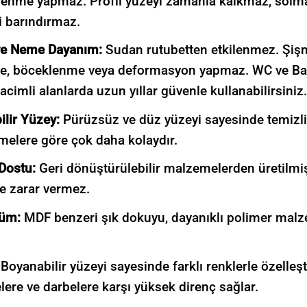
enme yapmaz. Profil yüzeyi zamanla kalkmaz, solm
i barındırmaz.
ve Neme Dayanım:
Sudan rutubetten etkilenmez. Şiş
e, böceklenme veya deformasyon yapmaz.
WC ve Ba
hacimli alanlarda uzun yıllar güvenle kullanabilirsiniz.
bilir Yüzey:
Pürüzsüz ve düz yüzeyi sayesinde temizli
elere göre çok daha kolaydır.
Dostu:
Geri dönüştürülebilir malzemelerden üretilmiş
e zarar vermez.
üm:
MDF benzeri şık dokuyu, dayanıklı polimer malz
Boyanabilir yüzeyi sayesinde farklı renklerle özelleştir
lere ve darbelere karşı yüksek direnç sağlar.