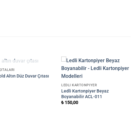
STOKTA YOK
ÇITALARI
ld Altın Düz Duvar Çıtası
0
LEDLI KARTONPIYER
Ledli Kartonpiyer Beyaz
Boyanabilir ACL-011
₺
150,00