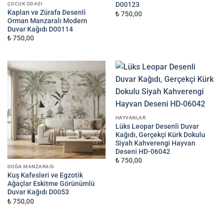
D00123
ÇOCUK ODASI
Süreç Bilgilendirmesi
Kaplan ve Zürafa Desenli
₺ 750,00
Görseliniz baskıya alınmadan önce ölçüye göre düzenlenmiş son hali onayınıza
Orman Manzaralı Modern
gönderilir.
Onayınızdan sonra üretim yapılır.
Duvar Kağıdı D00114
₺ 750,00
SIPARIŞ OLUŞTUR
BASKIDAN ÖNCE TASARIMI ONAYINIZA GÖNDERECEĞIZ
✓ Sipariş bilgileriniz info@dekoros.com'a iletilir • ✓ Baskı öncesi tasarım
onayı garantisi
HAYVANLAR
Lüks Leopar Desenli Duvar
Kağıdı, Gerçekçi Kürk Dokulu
Siyah Kahverengi Hayvan
Deseni HD-06042
₺ 750,00
DOĞA MANZARASI
Kuş Kafesleri ve Egzotik
Ağaçlar Eskitme Görünümlü
Duvar Kağıdı D0053
₺ 750,00