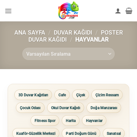
İçeriğe
atla
ANA SAYFA
/
DUVAR KAĞIDI
/
POSTER
DUVAR KAĞIDI
/
HAYVANLAR
3D Duvar Kağıtları
Cafe
Çiçek
Çizim Ressam
Çocuk Odası
Okul Duvar Kağıdı
Doğa Manzarası
Fitness Spor
Harita
Hayvanlar
Kuaför-Güzellik Merkezi
Parti Doğum Günü
Sanatsal