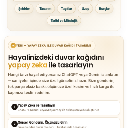
Şehirler
Tasarım
Taşıtlar
Uzay
Burçlar
Tarihi ve Mitolojik
YENI — YAPAY ZEKA ILE DUVAR KAĞIDI TASARIMI
✦
Hayalinizdeki duvar kağıdını
yapay zeka
ile tasarlayın
Hangi tarzı hayal ediyorsanız ChatGPT veya Gemini'a anlatın
— saniyeler içinde size özel görseliniz hazır. Bize gönderin;
tek parça eksiz baskı, ölçünüze özel kesim ve hızlı kargo ile
kapınıza teslim edelim.
Yapay Zeka ile Tasarlayın
1
ChatGPT, Gemini veya Midjourney ile birkaç saniyede oluşturun
Görseli Gönderin, Ölçünüzü Girin
2
cm cinsinden duvar ölçüleri — fiyat anında hesaplanır