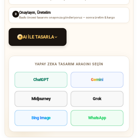
Onaylayın, Üretelim
3
Baskı öncesi tasarımı onayınıza gönderiyoruz — sonra üretim & kargo
AI ILE TASARLA
✦
YAPAY ZEKA TASARIM ARACINI SEÇIN
ChatGPT
Gemini
Midjourney
Grok
Bing Image
WhatsApp