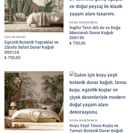
ALAN
M² FIYATI
—
1.000 ₺
DOĞA MANZARASI
YAPAY ZEKA GÖRSELINIZI EKLEYIN
3
İngiliz Tarzı Atlı Av ve Doğa
Manzaralı Duvar Kağıdı
D00130
ÇOCUK ODASI
Egzotik Botanik Yapraklar ve
₺ 750,00
Görselinizi yüklemek için tıklayın
Zürafa Safari Duvar Kağıdı
JPG, PNG veya WEBP — maks 10 MB
D00124
₺ 750,00
VEYA
GÖRSEL LINKI (DRIVE / DROPBOX / WETRANSFER)
E-posta ile de gönderebilirsiniz:
info@dekoros.com
NOTLAR
DOĞA MANZARASI
Koyu Yeşil Tavus Kuşlu ve
Turnalı Botanik Duvar Kağıdı