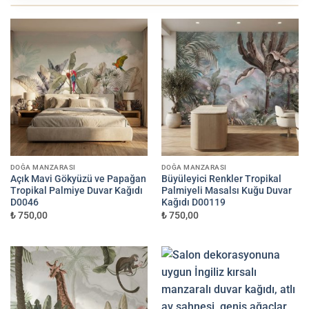
KAĞIT KALITESINI SEÇIN
1
✦
EKONOMIK
RÖLYEF KABARTMA
PREMIUM
EN ÇOK TERCIH
Non-woven
Tekstil Vinil
750 TL/m²
1.000 TL/m²
DUVAR ÖLÇÜLERINIZI GIRIN (CM)
2
DOĞA MANZARASI
DOĞA MANZARASI
GENIŞLIK (CM)
YÜKSEKLIK (CM)
Açık Mavi Gökyüzü ve Papağan
Büyüleyici Renkler Tropikal
Tropikal Palmiye Duvar Kağıdı
Palmiyeli Masalsı Kuğu Duvar
D0046
Kağıdı D00119
₺ 750,00
₺ 750,00
+300 TL
Uygulama Seti İstiyorum
Minimum sipariş 3 m²'dir.
3 m²'nin altındaki siparişler 3 m² üzerinden hesaplanır.
TAHMINI TOPLAM
—
₺
Ölçü ve kağıt seçimini yapın