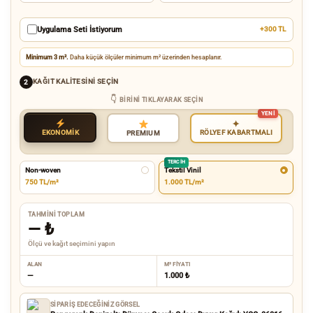
Uygulama Seti İstiyorum
+300 TL
Minimum 3 m².
Daha küçük ölçüler minimum m² üzerinden hesaplanır.
KAĞIT KALITESINI SEÇIN
2
BIRINI TIKLAYARAK SEÇIN
✦
EKONOMİK
RÖLYEF KABARTMALI
PREMIUM
TERCIH
Non-woven
Tekstil Vinil
750 TL/m²
1.000 TL/m²
TAHMINI TOPLAM
—
₺
Ölçü ve kağıt seçimini yapın
ALAN
M² FIYATI
—
1.000 ₺
SIPARIŞ EDECEĞINIZ GÖRSEL