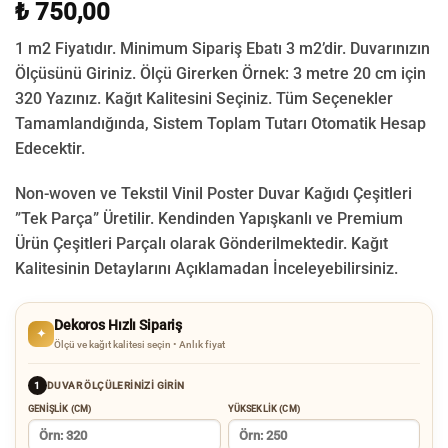
₺ 750,00
1 m2 Fiyatıdır. Minimum Sipariş Ebatı 3 m2’dir. Duvarınızın
Ölçüsünü Giriniz. Ölçü Girerken Örnek: 3 metre 20 cm için
320 Yazınız. Kağıt Kalitesini Seçiniz. Tüm Seçenekler
Tamamlandığında, Sistem Toplam Tutarı Otomatik Hesap
Edecektir.
Non-woven ve Tekstil Vinil Poster Duvar Kağıdı Çeşitleri
”Tek Parça” Üretilir.
Kendinden Yapışkanlı ve Premium
Ürün Çeşitleri Parçalı olarak Gönderilmektedir.
Kağıt
Kalitesinin Detaylarını Açıklamadan İnceleyebilirsiniz.
Dekoros Hızlı Sipariş
✦
Ölçü ve kağıt kalitesi seçin • Anlık fiyat
DUVAR ÖLÇÜLERINIZI GIRIN
1
GENIŞLIK (CM)
YÜKSEKLIK (CM)