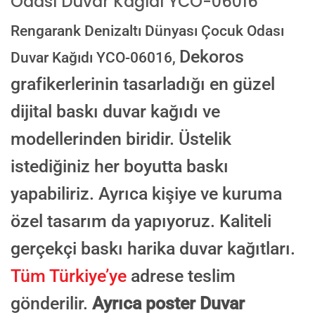
Odası Duvar Kağıdı YCO-06016
E-posta ile de gönderebilirsiniz:
Rengarank Denizaltı Dünyası Çocuk Odası
info@dekoros.com
Dekoros
Duvar Kağıdı YCO-06016,
NOTLAR
grafikerlerinin tasarladığı en güzel
dijital baskı duvar kağıdı ve
modellerinden biridir. Üstelik
Süreç Bilgilendirmesi
Görseliniz baskıya alınmadan önce ölçüye göre düzenlenmiş son hali
onayınıza gönderilir. Onayınızdan sonra üretim yapılır.
istediğiniz her boyutta baskı
AI TASARIMIYLA SIPARIŞ VER
yapabiliriz. Ayrıca kişiye ve kuruma
ONAYINIZDAN SONRA BASKIYA GEÇILECEK
özel tasarım da yapıyoruz. Kaliteli
gerçekçi baskı harika duvar kağıtları.
Tüm Türkiye’ye
adrese teslim
gönderilir.
Ayrıca poster Duvar