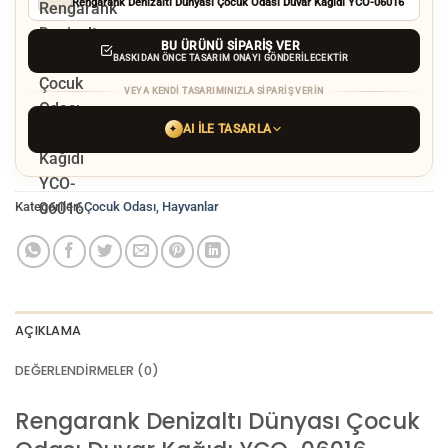
Rengarank Denizaltı Dünyası Çocuk Odası Duvar Kağıdı YCO-06016
BU ÜRÜNÜ SIPARIŞ VER
BASKIDAN ÖNCE TASARIM ONAYI GÖNDERILECEKTIR
VEYA KENDI TASARIMINIZLA SIPARIŞ VERIN
AI ILE TASARLA
✦
YAPAY ZEKA TASARIM ARACINI SEÇIN
Kategoriler:
Çocuk Odası
,
Hayvanlar
ChatGPT
Gemini
Grok
Tercih ettiğiniz AI aracı ile
hayalinizdeki görseli oluşturun. Biz çözünürlüğü
baskı kalitesine yükseltip
üretim yaparız.
AÇIKLAMA
AI görselinizi yüklemek için tıklayın
JPG, PNG veya WEBP — maks 10 MB
DEĞERLENDIRMELER (0)
VEYA
GÖRSEL LINKI
Rengarank Denizaltı Dünyası Çocuk