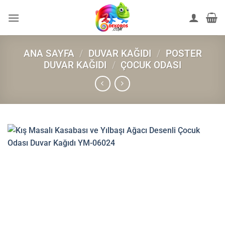
İçeriğe
atla
ANA SAYFA
/
DUVAR KAĞIDI
/
POSTER
DUVAR KAĞIDI
/
ÇOCUK ODASI