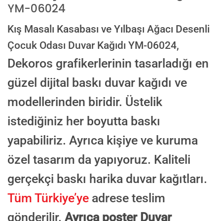
YM-06024
E-posta ile de gönderebilirsiniz:
info@dekoros.com
Kış Masalı Kasabası ve Yılbaşı Ağacı Desenli
NOTLAR
Çocuk Odası Duvar Kağıdı YM-06024,
Dekoros grafikerlerinin tasarladığı en
güzel dijital baskı duvar kağıdı ve
Süreç Bilgilendirmesi
Görseliniz baskıya alınmadan önce ölçüye göre düzenlenmiş son hali
modellerinden biridir. Üstelik
onayınıza gönderilir. Onayınızdan sonra üretim yapılır.
istediğiniz her boyutta baskı
AI TASARIMIYLA SIPARIŞ VER
ONAYINIZDAN SONRA BASKIYA GEÇILECEK
yapabiliriz. Ayrıca kişiye ve kuruma
özel tasarım da yapıyoruz. Kaliteli
gerçekçi baskı harika duvar kağıtları.
Tüm Türkiye’ye
adrese teslim
gönderilir.
Ayrıca poster Duvar