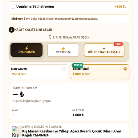
Uygulama Seti İstiyorum
+300 TL
Minimum 3 m².
Daha küçük ölçüler minimum m² üzerinden hesaplanır.
KAĞIT KALITESINI SEÇIN
2
BIRINI TIKLAYARAK SEÇIN
✦
EKONOMİK
RÖLYEF KABARTMALI
PREMIUM
TERCIH
Non-woven
Tekstil Vinil
750 TL/m²
1.000 TL/m²
TAHMINI TOPLAM
—
₺
Ölçü ve kağıt seçimini yapın
ALAN
M² FIYATI
—
1.000 ₺
SIPARIŞ EDECEĞINIZ GÖRSEL
Kış Masalı Kasabası ve Yılbaşı Ağacı Desenli Çocuk Odası Duvar
Kağıdı YM-06024