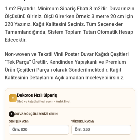
1 m2 Fiyatıdır. Minimum Sipariş Ebatı 3 m2’dir. Duvarınızın
Ölçüsünü Giriniz. Ölçü Girerken Örnek: 3 metre 20 cm için
320 Yazınız. Kağıt Kalitesini Seçiniz. Tüm Seçenekler
Tamamlandığında, Sistem Toplam Tutarı Otomatik Hesap
Edecektir.
Non-woven ve Tekstil Vinil Poster Duvar Kağıdı Çeşitleri
”Tek Parça” Üretilir.
Kendinden Yapışkanlı ve Premium
Ürün Çeşitleri Parçalı olarak Gönderilmektedir.
Kağıt
Kalitesinin Detaylarını Açıklamadan İnceleyebilirsiniz.
Dekoros Hızlı Sipariş
✦
Ölçü ve kağıt kalitesi seçin • Anlık fiyat
DUVAR ÖLÇÜLERINIZI GIRIN
1
GENIŞLIK (CM)
YÜKSEKLIK (CM)