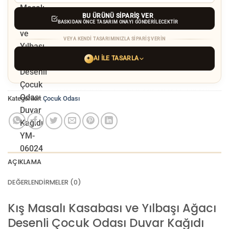
BU ÜRÜNÜ SIPARIŞ VER
BASKIDAN ÖNCE TASARIM ONAYI GÖNDERILECEKTIR
VEYA KENDI TASARIMINIZLA SIPARIŞ VERIN
AI ILE TASARLA
✦
YAPAY ZEKA TASARIM ARACINI SEÇIN
Kategoriler:
Çocuk Odası
ChatGPT
Gemini
Grok
Tercih ettiğiniz AI aracı ile
hayalinizdeki görseli oluşturun. Biz çözünürlüğü
baskı kalitesine yükseltip
üretim yaparız.
AÇIKLAMA
AI görselinizi yüklemek için tıklayın
JPG, PNG veya WEBP — maks 10 MB
DEĞERLENDIRMELER (0)
VEYA
GÖRSEL LINKI
Kış Masalı Kasabası ve Yılbaşı Ağacı
Desenli Çocuk Odası Duvar Kağıdı