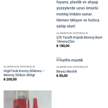
ALÜMINYUM SÜPÜRGELIK
Çift Taraflı Köpük Montaj Bant
18mmx25m
₺
180,00
ALÜMINYUM SÜPÜRGELIK
ALÜMINYUM SÜPÜRGELIK
HighTack Korniş Silikonu –
Beyaz Mastik
Montaj Silikon 400gr
₺
50,00
₺
200,00