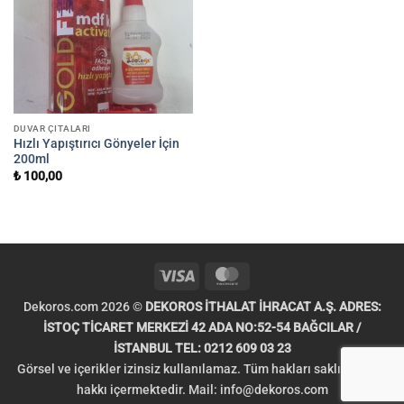
DUVAR ÇITALARI
Hızlı Yapıştırıcı Gönyeler İçin
200ml
₺
100,00
Visa
MasterCard
Dekoros.com 2026 ©
DEKOROS İTHALAT İHRACAT A.Ş. ADRES:
İSTOÇ TİCARET MERKEZİ 42 ADA NO:52-54 BAĞCILAR /
İSTANBUL TEL: 0212 609 03 23
Görsel ve içerikler izinsiz kullanılamaz. Tüm hakları saklıdır. Telif
hakkı içermektedir. Mail:
info@dekoros.com