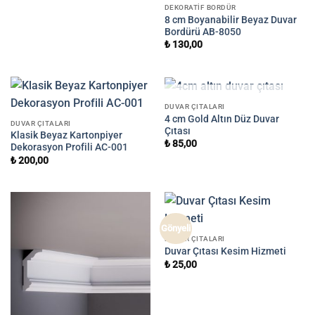
DEKORATIF BORDÜR
8 cm Boyanabilir Beyaz Duvar
Bordürü AB-8050
₺
130,00
STOKTA YOK
DUVAR ÇITALARI
4 cm Gold Altın Düz Duvar
DUVAR ÇITALARI
Çıtası
Klasik Beyaz Kartonpiyer
₺
85,00
Dekorasyon Profili AC-001
₺
200,00
Gönyeli
DUVAR ÇITALARI
Duvar Çıtası Kesim Hizmeti
₺
25,00