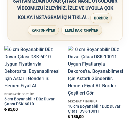
SAYFAMIZDAN DUVAR ÇITASI NASIL UYGULANIR
VİDEOMUZU İZLEYİNİZ.
İZLE VE UYGULA ÇOK
KOLAY. İNSTAGRAM İÇİN TIKLA!..
BORDÜR
KARTONPİYER
LEDLİ KARTONPİYER
DEKORATIF BORDÜR
6 cm Boyanabilir Düz Duvar
DEKORATIF BORDÜR
Çıtası DSK-6010
10 cm Boyanabilir Düz Duvar
₺
85,00
Çıtası DSK-10011
₺
135,00