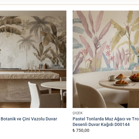
RÖLY
PREMIUM
EN ÇOK TERCIH
Tekstil Vinil
Yumuşak dokulu, canlı renk
1.000 TL/m²
YÜKSEKLIK (CM)
ÇIÇEK
 Botanik ve Çini Vazolu Duvar
Pastel Tonlarda Muz Ağacı ve Tro
ndaki siparişler 3 m² üzerinden hesaplanır.
Desenli Duvar Kağıdı D00144
₺ 750,00