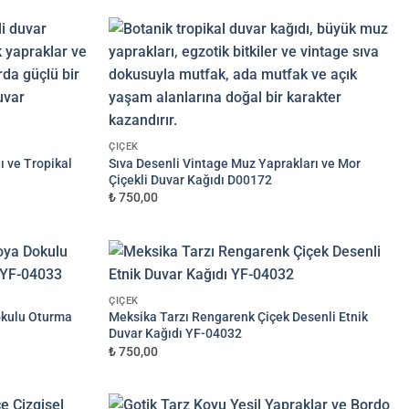
—
M² FIYATI
1.000 ₺
ÇIÇEK
ı ve Tropikal
Sıva Desenli Vintage Muz Yaprakları ve Mor
Çiçekli Duvar Kağıdı D00172
₺ 750,00
ÇIÇEK
okulu Oturma
Meksika Tarzı Rengarenk Çiçek Desenli Etnik
Duvar Kağıdı YF-04032
₺ 750,00