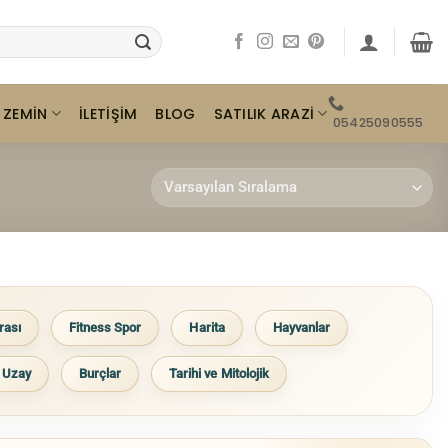
ZEMIN
SATILIK ARAZI
İLETIŞIM
BLOG
05425090555
rası
Fitness Spor
Harita
Hayvanlar
Uzay
Burçlar
Tarihi ve Mitolojik