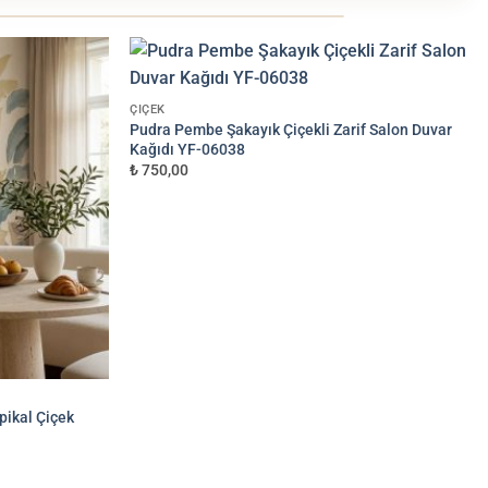
✦
ÇIÇEK
EF KABARTMA
Pudra Pembe Şakayık Çiçekli Zarif Salon Duvar
Kağıdı YF-06038
₺ 750,00
+300 TL
pikal Çiçek
ALAN