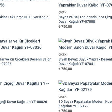
üye göre düzenlenmiş son hali onayınıza gönderilir.
Onayınızdan sonra üretim yapılır.
ÇIÇEK
raklar Tek Parça 3D Duvar Kağıdı
Beyaz ve Bej Tonlarında İnce Çizg
SIPARIŞ OLUŞTUR
Duvar Kağıdı YF-07008
₺ 750,00
BASKIDAN ÖNCE TASARIMI ONAYINIZA GÖNDERECEĞIZ
✓ Sipariş bilgileriniz info@dekoros.com'a iletilir • ✓ Baskı öncesi tasarım onayı garantisi
ÇIÇEK
r ve Kır Çiçekleri Desenli Salon
Siyah Beyaz Büyük Yaprak Desenl
F-07036
Duvar Kağıdı YF-07041
₺ 750,00
ÇIÇEK
3D Beyaz Papatyalar Modern Koy
çeği Duvar Kağıtları YF-00026
Kağıtları YF-02179
₺ 750,00