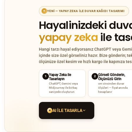
YENI — YAPAY ZEKA ILE DUVAR KAĞIDI TASARIMI
✦
Hayalinizdeki duva
yapay zeka
ile ta
Hangi tarzı hayal ediyorsanız ChatGPT veya Gemin
içinde size özel görseliniz hazır. Bize gönderin; te
ölçünüze özel kesim ve hızlı kargo ile kapınıza te
Yapay Zeka ile
Görseli Gönderin,
1
2
Tasarlayın
Ölçünüzü Girin
ChatGPT, Gemini veya
cm cinsinden duvar
Midjourney ile birkaç
ölçüleri — fiyat anında
saniyede oluşturun
hesaplanır
AI ILE TASARLA
✦