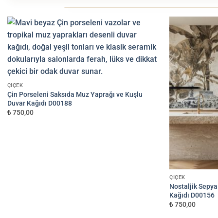
KAĞIT KALITESINI SEÇIN
1
EKONOMIK
ÇIÇEK
Non-woven
Çin Porseleni Saksıda Muz Yaprağı ve Kuşlu
Mat dokulu, dayanıklı
750 TL/m²
Duvar Kağıdı D00188
₺ 750,00
DUVAR ÖLÇÜLERINIZI GIRIN (CM)
2
GENIŞLIK (CM)
Uygulama Seti İstiyorum
ÇIÇEK
Nostaljik Sepya
Minimum sipariş 3 m²'dir.
3 m²'nin altı
Kağıdı D00156
₺ 750,00
TAHMINI TOPLAM