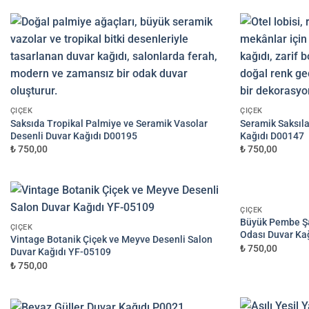
—
₺
Ölçü ve kağıt seçimini yapın
YAPAY ZEKA GÖRSELINIZI EKLEYI
3
ÇIÇEK
ÇIÇEK
Saksıda Tropikal Palmiye ve Seramik Vasolar
Seramik Saksıla
Desenli Duvar Kağıdı D00195
Kağıdı D00147
₺ 750,00
₺ 750,00
GÖRSEL LINKI (DRIVE / DROPBOX / WETR
E-posta ile de gönderebilirsiniz:
ÇIÇEK
info@dekoros.com
Büyük Pembe Şa
ÇIÇEK
Odası Duvar Ka
Vintage Botanik Çiçek ve Meyve Desenli Salon
₺ 750,00
NOTLAR
Duvar Kağıdı YF-05109
₺ 750,00