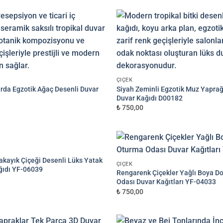
N
Görselinizi yüklemek için tıklayın
ÇIÇEK
JPG, PNG veya WEBP — maks 10 MB
rda Egzotik Ağaç Desenli Duvar
Siyah Zeminli Egzotik Muz Yaprağ
Duvar Kağıdı D00182
VEYA
₺ 750,00
ANSFER)
kayık Çiçeği Desenli Lüks Yatak
ÇIÇEK
ğıdı YF-06039
Rengarenk Çiçekler Yağlı Boya D
Odası Duvar Kağıtları YF-04033
₺ 750,00