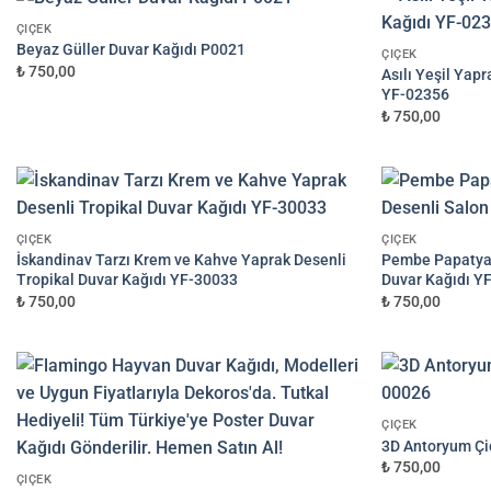
Süreç Bilgilendirmesi
ÇIÇEK
Görseliniz baskıya alınmadan önce ölç
Beyaz Güller Duvar Kağıdı P0021
ÇIÇEK
₺ 750,00
Asılı Yeşil Yap
YF-02356
₺ 750,00
ÇIÇEK
ÇIÇEK
İskandinav Tarzı Krem ve Kahve Yaprak Desenli
Pembe Papatyala
Tropikal Duvar Kağıdı YF-30033
Duvar Kağıdı Y
₺ 750,00
₺ 750,00
ÇIÇEK
3D Antoryum Çi
₺ 750,00
ÇIÇEK