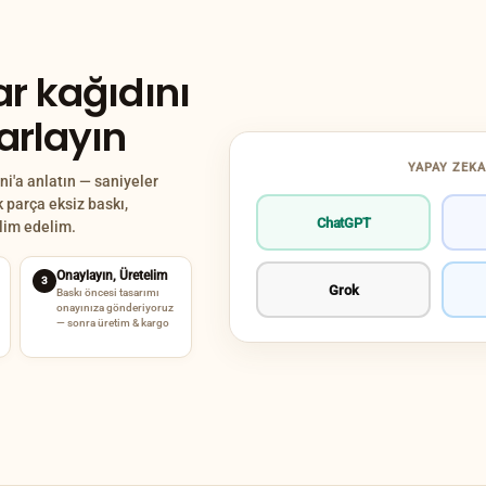
r kağıdını
sarlayın
YAPAY ZEKA
i'a anlatın — saniyeler
k parça eksiz baskı,
ChatGPT
slim edelim.
Onaylayın, Üretelim
3
Grok
Baskı öncesi tasarımı
onayınıza gönderiyoruz
— sonra üretim & kargo