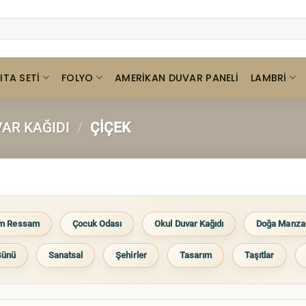
ITA SETI
FOLYO
LAMBRI
AMERIKAN DUVAR PANELI
AR KAĞIDI
/
ÇIÇEK
im Ressam
Çocuk Odası
Okul Duvar Kağıdı
Doğa Manza
Günü
Sanatsal
Şehirler
Tasarım
Taşıtlar