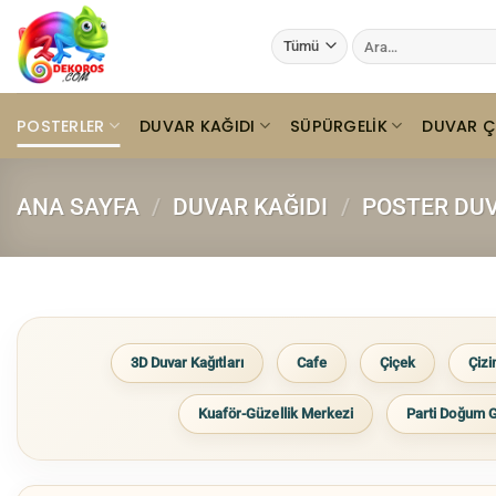
İçeriğe
Ara:
atla
POSTERLER
DUVAR KAĞIDI
SÜPÜRGELIK
DUVAR Ç
ANA SAYFA
/
DUVAR KAĞIDI
/
POSTER DUV
3D Duvar Kağıtları
Cafe
Çiçek
Çiz
Kuaför-Güzellik Merkezi
Parti Doğum 