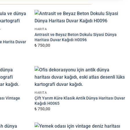
✦
HARITA
EF KABARTMA
Antrasit ve Beyaz Beton Dokulu Siyasi Dünya
Haritası Duvar Kağıdı H0096
ge Harita Duvar
₺ 750,00
HARITA
ası Vintage
Çift Yarım Küre Klasik Antik Dünya Haritası Duvar
Kağıdı H0065
+300 TL
₺ 750,00
ALAN