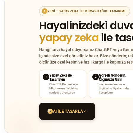
YENI — YAPAY ZEKA ILE DUVAR KAĞIDI TASARIMI
✦
Hayalinizdeki duva
yapay zeka
ile ta
Hangi tarzı hayal ediyorsanız ChatGPT veya Gemin
içinde size özel görseliniz hazır. Bize gönderin; te
ölçünüze özel kesim ve hızlı kargo ile kapınıza te
Yapay Zeka ile
Görseli Gönderin,
1
2
Tasarlayın
Ölçünüzü Girin
ChatGPT, Gemini veya
cm cinsinden duvar
Midjourney ile birkaç
ölçüleri — fiyat anında
saniyede oluşturun
hesaplanır
AI ILE TASARLA
✦