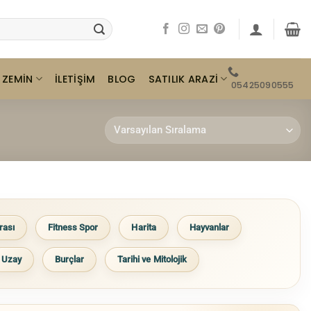
ZEMIN
SATILIK ARAZI
İLETIŞIM
BLOG
05425090555
rası
Fitness Spor
Harita
Hayvanlar
Uzay
Burçlar
Tarihi ve Mitolojik