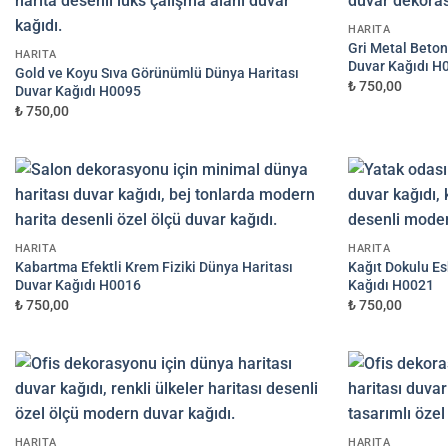
Süreç Bilgilendirmesi
HARITA
Görseliniz baskıya alınmadan önce ölç
Gri Metal Beton
HARITA
Duvar Kağıdı H
Gold ve Koyu Sıva Görünümlü Dünya Haritası
₺ 750,00
Duvar Kağıdı H0095
₺ 750,00
HARITA
HARITA
Kabartma Efektli Krem Fiziki Dünya Haritası
Kağıt Dokulu Es
Duvar Kağıdı H0016
Kağıdı H0021
₺ 750,00
₺ 750,00
HARITA
HARITA