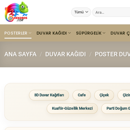
İçeriğe
Ara:
atla
POSTERLER
DUVAR KAĞIDI
SÜPÜRGELIK
DUVAR Ç
ANA SAYFA
/
DUVAR KAĞIDI
/
POSTER DUV
3D Duvar Kağıtları
Cafe
Çiçek
Çiz
Kuaför-Güzellik Merkezi
Parti Doğum 