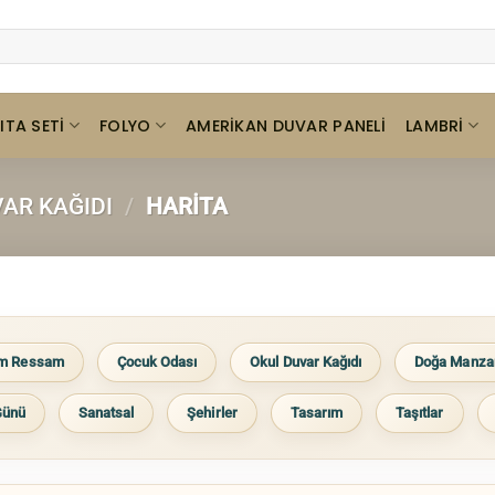
ITA SETI
FOLYO
LAMBRI
AMERIKAN DUVAR PANELI
AR KAĞIDI
/
HARITA
im Ressam
Çocuk Odası
Okul Duvar Kağıdı
Doğa Manza
Günü
Sanatsal
Şehirler
Tasarım
Taşıtlar