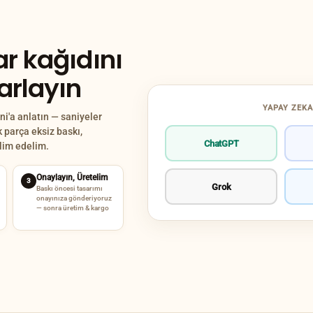
r kağıdını
sarlayın
YAPAY ZEKA
i'a anlatın — saniyeler
k parça eksiz baskı,
ChatGPT
slim edelim.
Onaylayın, Üretelim
3
Grok
Baskı öncesi tasarımı
onayınıza gönderiyoruz
— sonra üretim & kargo