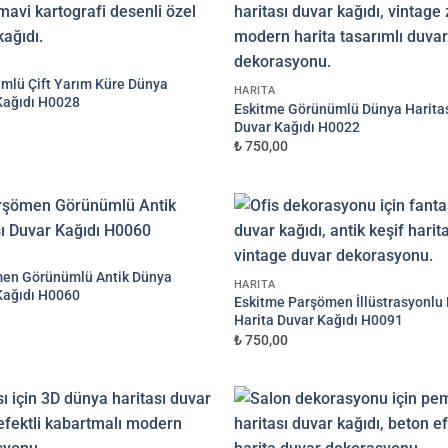
mlü Çift Yarım Küre Dünya
N
HARITA
 Kağıdı H0028
Eskitme Görünümlü Dünya Harita
Duvar Kağıdı H0022
₺ 750,00
Görselinizi yüklemek için tıklayın
JPG, PNG veya WEBP — maks 10 MB
VEYA
ANSFER)
men Görünümlü Antik Dünya
HARITA
 Kağıdı H0060
Eskitme Parşömen İllüstrasyonlu 
Harita Duvar Kağıdı H0091
₺ 750,00