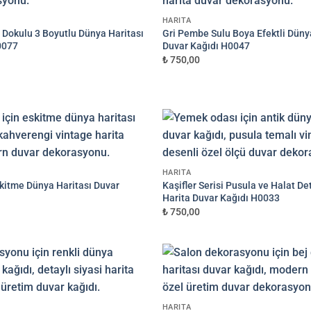
HARITA
üye göre düzenlenmiş son hali onayınıza gönderilir.
Onayınızdan sonra üretim yapılır.
 Dokulu 3 Boyutlu Dünya Haritası
Gri Pembe Sulu Boya Efektli Düny
0077
Duvar Kağıdı H0047
₺ 750,00
SIPARIŞ OLUŞTUR
BASKIDAN ÖNCE TASARIMI ONAYINIZA GÖNDERECEĞIZ
✓ Sipariş bilgileriniz info@dekoros.com'a iletilir • ✓ Baskı öncesi tasarım onayı garantisi
HARITA
kitme Dünya Haritası Duvar
Kaşifler Serisi Pusula ve Halat Det
Harita Duvar Kağıdı H0033
₺ 750,00
HARITA