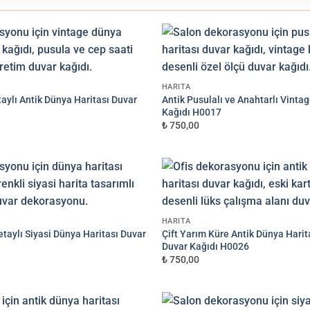
RÖLY
PREMIUM
HARITA
taylı Antik Dünya Haritası Duvar
Antik Pusulalı ve Anahtarlı Vinta
Kağıdı H0017
EN ÇOK TERCIH
Tekstil Vinil
₺ 750,00
Yumuşak dokulu, canlı renk
1.000 TL/m²
YÜKSEKLIK (CM)
HARITA
etaylı Siyasi Dünya Haritası Duvar
Çift Yarım Küre Antik Dünya Harit
Duvar Kağıdı H0026
₺ 750,00
ndaki siparişler 3 m² üzerinden hesaplanır.