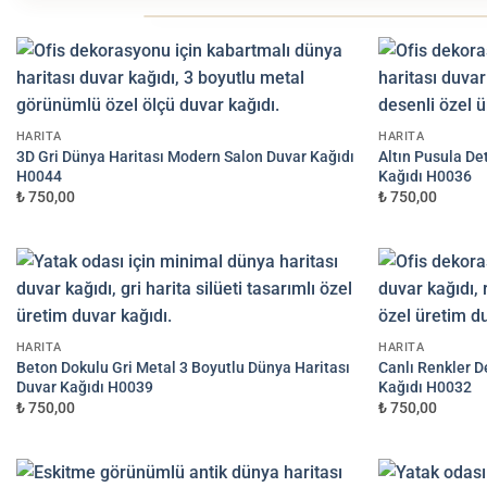
KAĞIT KALITESINI SEÇIN
1
EKONOMIK
HARITA
HARITA
3D Gri Dünya Haritası Modern Salon Duvar Kağıdı
Altın Pusula De
H0044
Kağıdı H0036
Non-woven
₺ 750,00
₺ 750,00
Mat dokulu, dayanıklı
750 TL/m²
DUVAR ÖLÇÜLERINIZI GIRIN (CM)
2
GENIŞLIK (CM)
HARITA
HARITA
Beton Dokulu Gri Metal 3 Boyutlu Dünya Haritası
Canlı Renkler D
Duvar Kağıdı H0039
Kağıdı H0032
Uygulama Seti İstiyorum
₺ 750,00
₺ 750,00
Minimum sipariş 3 m²'dir.
3 m²'nin altı
TAHMINI TOPLAM