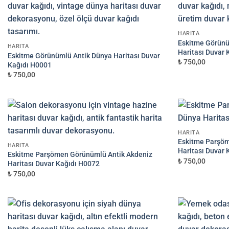
—
₺
Ölçü ve kağıt seçimini yapın
HARITA
Eskitme Görünü
YAPAY ZEKA GÖRSELINIZI EKLEYI
3
HARITA
Haritası Duvar
Eskitme Görünümlü Antik Dünya Haritası Duvar
₺ 750,00
Kağıdı H0001
₺ 750,00
GÖRSEL LINKI (DRIVE / DROPBOX / WETR
HARITA
Eskitme Parşö
HARITA
Haritası Duvar
E-posta ile de gönderebilirsiniz:
Eskitme Parşömen Görünümlü Antik Akdeniz
₺ 750,00
Haritası Duvar Kağıdı H0072
info@dekoros.com
₺ 750,00
NOTLAR