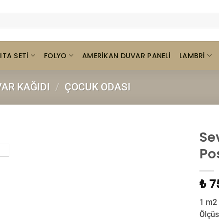
ITA SETI
FOLYO
LAMBRI
AMERIKAN DUVAR PANELI
AR KAĞIDI
/
ÇOCUK ODASI
Se
Po
₺ 7
1 m2 
Ölçüs