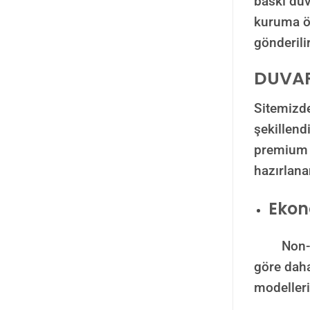
baskı duv
kuruma öz
gönderili
DUVAR
Sitemizde
şekillend
premium ü
hazırlana
Ekon
Non-woven
göre daha
modelleri