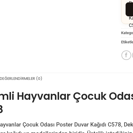
Kategor
Etiketl
DEĞERLENDIRMELER (0)
mli Hayvanlar Çocuk Odası
GÖ
8
ayvanlar Çocuk Odası Poster Duvar Kağıdı C578, Dekoro
NO