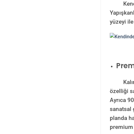
Kendinde
Yapışkanl
yüzeyi ile
Prem
Kalın has
özelliği 
Ayrıca 90
sanatsal 
planda has
premium b