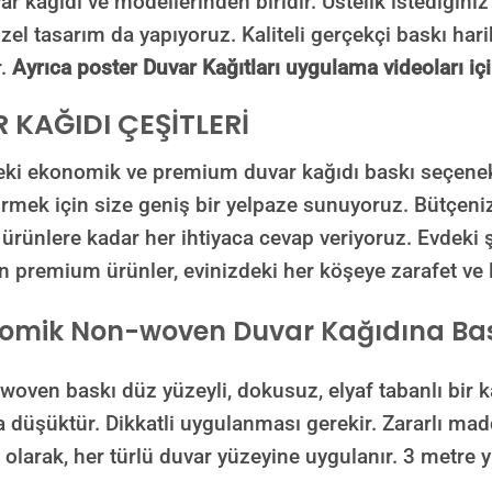
ar kağıdı ve modellerinden biridir. Üstelik istediğiniz
el tasarım da yapıyoruz. Kaliteli gerçekçi baskı hari
r.
Ayrıca poster Duvar Kağıtları uygulama videoları i
 KAĞIDI ÇEŞİTLERİ
ki ekonomik ve premium duvar kağıdı baskı seçenekler
irmek için size geniş bir yelpaze sunuyoruz. Bütçe
rünlere kadar her ihtiyaca cevap veriyoruz. Evdeki ş
n premium ürünler, evinizdeki her köşeye zarafet ve
omik Non-woven Duvar Kağıdına Bas
 baskı düz yüzeyli, dokusuz, elyaf tabanlı bir kağı
 düşüktür. Dikkatli uygulanması gerekir. Zararlı mad
 olarak, her türlü duvar yüzeyine uygulanır. 3 metre y