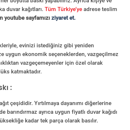
 her boyutta baskı yapabiliriz. Ayrıca kişiye ve
ka duvar kağıtları.
Tüm Türkiye’ye
adrese teslim
çin youtube sayfamızı
ziyaret et.
Süreç Bilgilendirmesi
Görseliniz baskıya alınmadan önce ölçüye göre düzenlenmiş son hali onayınıza
gönderilir. Onayınızdan sonra üretim yapılır.
iyle, evinizi istediğiniz gibi yeniden
AI TASARIMIYLA SIPARIŞ VER
nize uygun ekonomik seçeneklerden, vazgeçilmez
ONAYINIZDAN SONRA BASKIYA GEÇILECEK
ıklıktan vazgeçemeyenler için özel olarak
 lüks katmaktadır.
kı :
t çeşididir. Yırtılmaya dayanımı diğerlerine
de barındırmaz ayrıca uygun fiyatlı duvar kağıdı
üksekliğe kadar tek parça olarak basılır.