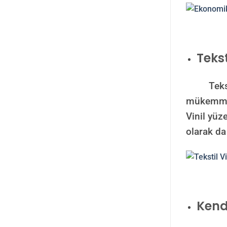
Tekst
Tekstil v
mükemmel 
Vinil yüze
olarak da
Kend