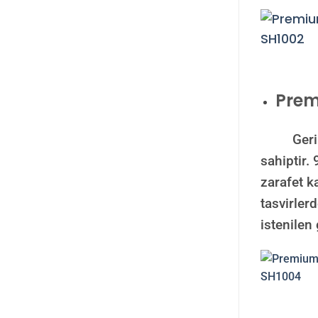
Pre
Geri zemi
sahiptir.
zarafet k
tasvirler
istenilen 