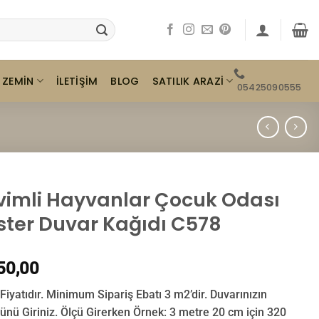
ZEMIN
SATILIK ARAZI
İLETIŞIM
BLOG
05425090555
vimli Hayvanlar Çocuk Odası
ster Duvar Kağıdı C578
50,00
Fiyatıdır. Minimum Sipariş Ebatı 3 m2’dir. Duvarınızın
ünü Giriniz. Ölçü Girerken Örnek: 3 metre 20 cm için 320