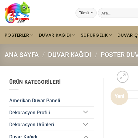
İçeriğe
Ara:
atla
POSTERLER
DUVAR KAĞIDI
SÜPÜRGELIK
DUVAR Ç
ANA SAYFA
/
DUVAR KAĞIDI
/
POSTER DUV
ÜRÜN KATEGORILERI
Yeni
Amerikan Duvar Paneli
Dekorasyon Profili
Dekorasyon Ürünleri
Duvar Kağıdı