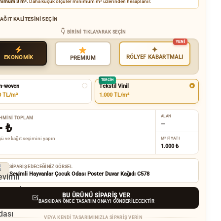
nimum 3 m².
Daha küçük ölçüler minimum m² üzerinden hesaplanır.
AĞIT KALITESINI SEÇIN
BIRINI TIKLAYARAK SEÇIN
✦
RÖLYEF KABARTMALI
EKONOMİK
PREMIUM
TERCIH
n-woven
Tekstil Vinil
0 TL/m²
1.000 TL/m²
ALAN
HMINI TOPLAM
—
—
₺
ü ve kağıt seçimini yapın
M² FIYATI
1.000 ₺
SIPARIŞ EDECEĞINIZ GÖRSEL
Sevimli Hayvanlar Çocuk Odası Poster Duvar Kağıdı C578
BU ÜRÜNÜ SIPARIŞ VER
BASKIDAN ÖNCE TASARIM ONAYI GÖNDERILECEKTIR
VEYA KENDI TASARIMINIZLA SIPARIŞ VERIN