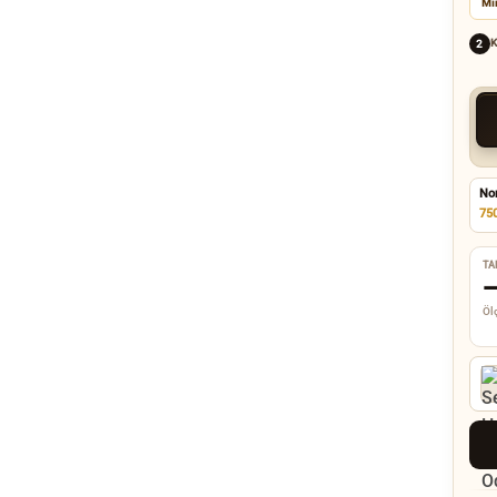
Mi
K
2
No
75
TA
Ölç