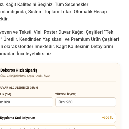
ız. Kağıt Kalitesini Seçiniz. Tüm Seçenekler
landığında, Sistem Toplam Tutarı Otomatik Hesap
ktir.
oven ve Tekstil Vinil Poster Duvar Kağıdı Çeşitleri ”Tek
 Üretilir.
Kendinden Yapışkanlı ve Premium Ürün Çeşitleri
lı olarak Gönderilmektedir.
Kağıt Kalitesinin Detaylarını
amadan İnceleyebilirsiniz.
Dekoros Hızlı Sipariş
Ölçü ve kağıt kalitesi seçin • Anlık fiyat
UVAR ÖLÇÜLERINIZI GIRIN
LIK (CM)
YÜKSEKLIK (CM)
Uygulama Seti İstiyorum
+300 TL