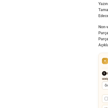
Yazın
Tamam
Edece
Non-w
Parça”
Parça
Açıkl
✦
D
1
GENIŞ