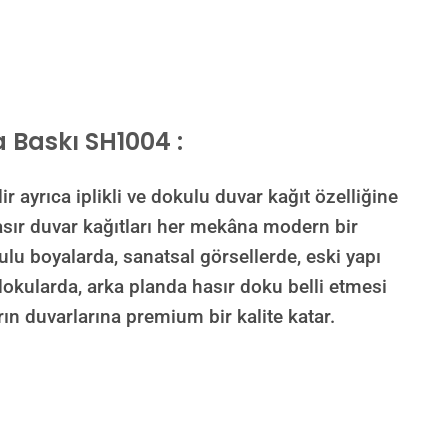
 Baskı SH1004 :
yrıca iplikli ve dokulu duvar kağıt özelliğine
hasır duvar kağıtları her mekâna modern bir
lu boyalarda, sanatsal görsellerde, eski yapı
 dokularda, arka planda hasır doku belli etmesi
arın duvarlarına premium bir kalite katar.