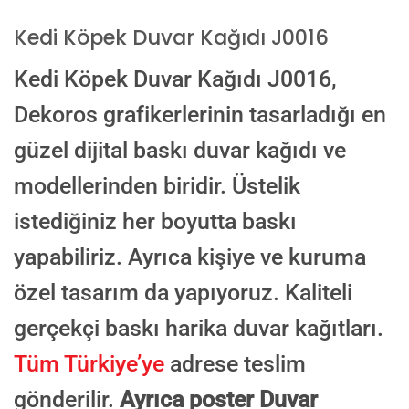
Kedi Köpek Duvar Kağıdı J0016
E-posta ile de gönderebilirsiniz:
Kedi Köpek Duvar Kağıdı J0016,
info@dekoros.com
Dekoros grafikerlerinin tasarladığı en
NOTLAR
güzel dijital baskı duvar kağıdı ve
modellerinden biridir. Üstelik
Süreç Bilgilendirmesi
istediğiniz her boyutta baskı
Görseliniz baskıya alınmadan önce ölçüye göre düzenlenmiş son hali
onayınıza gönderilir. Onayınızdan sonra üretim yapılır.
yapabiliriz. Ayrıca kişiye ve kuruma
AI TASARIMIYLA SIPARIŞ VER
özel tasarım da yapıyoruz. Kaliteli
ONAYINIZDAN SONRA BASKIYA GEÇILECEK
gerçekçi baskı harika duvar kağıtları.
Tüm Türkiye’ye
adrese teslim
gönderilir.
Ayrıca poster Duvar