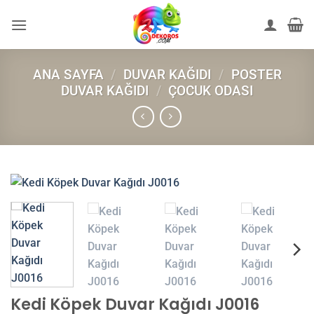
İçeriğe
atla
ANA SAYFA
/
DUVAR KAĞIDI
/
POSTER
DUVAR KAĞIDI
/
ÇOCUK ODASI
Kedi Köpek Duvar Kağıdı J0016