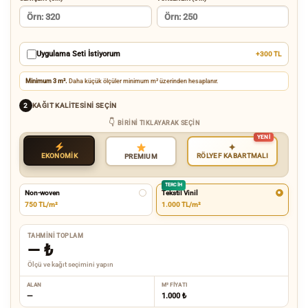
Uygulama Seti İstiyorum
+300 TL
Minimum 3 m².
Daha küçük ölçüler minimum m² üzerinden hesaplanır.
KAĞIT KALITESINI SEÇIN
2
BIRINI TIKLAYARAK SEÇIN
✦
EKONOMİK
RÖLYEF KABARTMALI
PREMIUM
TERCIH
Non-woven
Tekstil Vinil
750 TL/m²
1.000 TL/m²
TAHMINI TOPLAM
—
₺
Ölçü ve kağıt seçimini yapın
ALAN
M² FIYATI
—
1.000 ₺