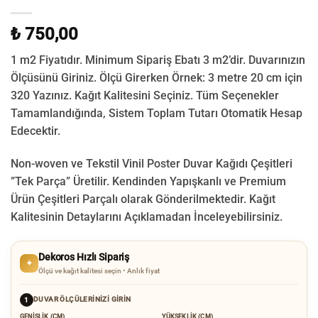
₺ 750,00
1 m2 Fiyatıdır. Minimum Sipariş Ebatı 3 m2’dir. Duvarınızın
Ölçüsünü Giriniz. Ölçü Girerken Örnek: 3 metre 20 cm için
320 Yazınız. Kağıt Kalitesini Seçiniz. Tüm Seçenekler
Tamamlandığında, Sistem Toplam Tutarı Otomatik Hesap
Edecektir.
Non-woven ve Tekstil Vinil Poster Duvar Kağıdı Çeşitleri
”Tek Parça” Üretilir.
Kendinden Yapışkanlı ve Premium
Ürün Çeşitleri Parçalı olarak Gönderilmektedir.
Kağıt
Kalitesinin Detaylarını Açıklamadan İnceleyebilirsiniz.
Dekoros Hızlı Sipariş
✦
Ölçü ve kağıt kalitesi seçin • Anlık fiyat
DUVAR ÖLÇÜLERINIZI GIRIN
1
GENIŞLIK (CM)
YÜKSEKLIK (CM)