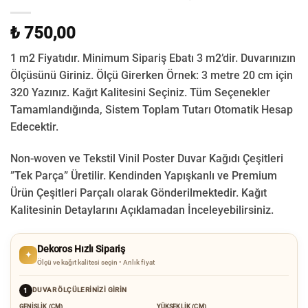
₺ 750,00
1 m2 Fiyatıdır. Minimum Sipariş Ebatı 3 m2’dir. Duvarınızın
Ölçüsünü Giriniz. Ölçü Girerken Örnek: 3 metre 20 cm için
320 Yazınız. Kağıt Kalitesini Seçiniz. Tüm Seçenekler
Tamamlandığında, Sistem Toplam Tutarı Otomatik Hesap
Edecektir.
Non-woven ve Tekstil Vinil Poster Duvar Kağıdı Çeşitleri
”Tek Parça” Üretilir.
Kendinden Yapışkanlı ve Premium
Ürün Çeşitleri Parçalı olarak Gönderilmektedir.
Kağıt
Kalitesinin Detaylarını Açıklamadan İnceleyebilirsiniz.
Dekoros Hızlı Sipariş
✦
Ölçü ve kağıt kalitesi seçin • Anlık fiyat
DUVAR ÖLÇÜLERINIZI GIRIN
1
GENIŞLIK (CM)
YÜKSEKLIK (CM)