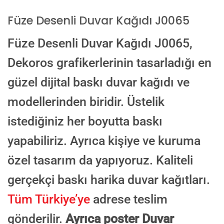
Füze Desenli Duvar Kağıdı J0065
E-posta ile de gönderebilirsiniz:
Füze Desenli Duvar Kağıdı J0065,
info@dekoros.com
Dekoros grafikerlerinin tasarladığı en
NOTLAR
güzel dijital baskı duvar kağıdı ve
modellerinden biridir. Üstelik
Süreç Bilgilendirmesi
istediğiniz her boyutta baskı
Görseliniz baskıya alınmadan önce ölçüye göre düzenlenmiş son hali
onayınıza gönderilir. Onayınızdan sonra üretim yapılır.
yapabiliriz. Ayrıca kişiye ve kuruma
AI TASARIMIYLA SIPARIŞ VER
özel tasarım da yapıyoruz. Kaliteli
ONAYINIZDAN SONRA BASKIYA GEÇILECEK
gerçekçi baskı harika duvar kağıtları.
Tüm Türkiye’ye
adrese teslim
gönderilir.
Ayrıca poster Duvar