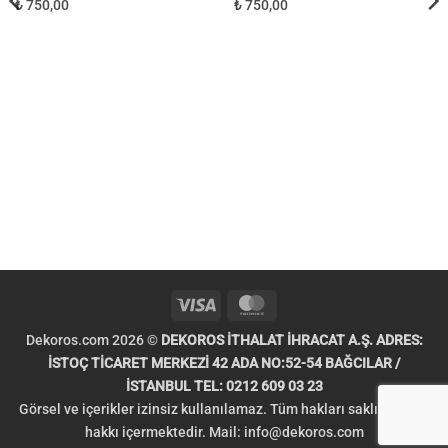
₺ 750,00
₺ 750,00
Visa
MasterCard
Dekoros.com 2026 ©
DEKOROS İTHALAT İHRACAT A.Ş. ADRES:
İSTOÇ TİCARET MERKEZİ 42 ADA NO:52-54 BAĞCILAR /
İSTANBUL TEL: 0212 609 03 23
Görsel ve içerikler izinsiz kullanılamaz. Tüm hakları saklıdır. Telif
hakkı içermektedir. Mail:
info@dekoros.com