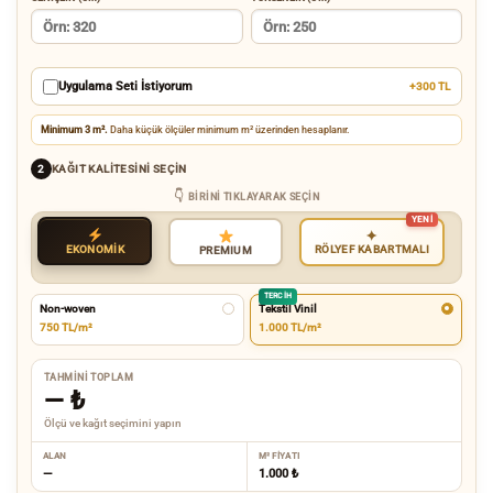
Uygulama Seti İstiyorum
+300 TL
Minimum 3 m².
Daha küçük ölçüler minimum m² üzerinden hesaplanır.
KAĞIT KALITESINI SEÇIN
2
BIRINI TIKLAYARAK SEÇIN
✦
EKONOMİK
RÖLYEF KABARTMALI
PREMIUM
TERCIH
Non-woven
Tekstil Vinil
750 TL/m²
1.000 TL/m²
TAHMINI TOPLAM
—
₺
Ölçü ve kağıt seçimini yapın
ALAN
M² FIYATI
—
1.000 ₺