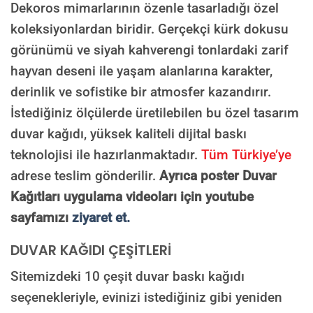
Dekoros mimarlarının özenle tasarladığı özel
koleksiyonlardan biridir. Gerçekçi kürk dokusu
görünümü ve siyah kahverengi tonlardaki zarif
Süreç Bilgilendirmesi
Görseliniz baskıya alınmadan önce ölçüye göre düzenlenmiş son hali
hayvan deseni ile yaşam alanlarına karakter,
onayınıza gönderilir. Onayınızdan sonra üretim yapılır.
derinlik ve sofistike bir atmosfer kazandırır.
AI TASARIMIYLA SIPARIŞ VER
İstediğiniz ölçülerde üretilebilen bu özel tasarım
ONAYINIZDAN SONRA BASKIYA GEÇILECEK
duvar kağıdı, yüksek kaliteli dijital baskı
teknolojisi ile hazırlanmaktadır.
Tüm Türkiye’ye
adrese teslim gönderilir.
Ayrıca poster Duvar
Kağıtları uygulama videoları için youtube
sayfamızı
ziyaret et.
DUVAR KAĞIDI ÇEŞİTLERİ
Sitemizdeki 10 çeşit duvar baskı kağıdı
seçenekleriyle, evinizi istediğiniz gibi yeniden