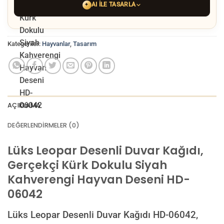
AI ILE TASARLA
✦
YAPAY ZEKA TASARIM ARACINI SEÇIN
Kategoriler:
Hayvanlar
,
Tasarım
ChatGPT
Gemini
Grok
Tercih ettiğiniz AI aracı ile
hayalinizdeki görseli oluşturun. Biz çözünürlüğü
baskı kalitesine yükseltip
üretim yaparız.
AÇIKLAMA
AI görselinizi yüklemek için tıklayın
JPG, PNG veya WEBP — maks 10 MB
DEĞERLENDIRMELER (0)
VEYA
GÖRSEL LINKI
Lüks Leopar Desenli Duvar Kağıdı,
Gerçekçi Kürk Dokulu Siyah
Kahverengi Hayvan Deseni HD-
E-posta ile de gönderebilirsiniz:
06042
info@dekoros.com
NOTLAR
Lüks Leopar Desenli Duvar Kağıdı HD-06042,