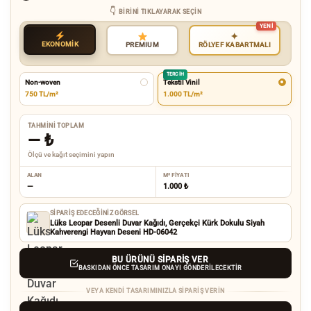
BIRINI TIKLAYARAK SEÇIN
✦
EKONOMİK
RÖLYEF KABARTMALI
PREMIUM
TERCIH
Non-woven
Tekstil Vinil
750 TL/m²
1.000 TL/m²
TAHMINI TOPLAM
—
₺
Ölçü ve kağıt seçimini yapın
ALAN
M² FIYATI
—
1.000 ₺
SIPARIŞ EDECEĞINIZ GÖRSEL
Lüks Leopar Desenli Duvar Kağıdı, Gerçekçi Kürk Dokulu Siyah
Kahverengi Hayvan Deseni HD-06042
BU ÜRÜNÜ SIPARIŞ VER
BASKIDAN ÖNCE TASARIM ONAYI GÖNDERILECEKTIR
VEYA KENDI TASARIMINIZLA SIPARIŞ VERIN