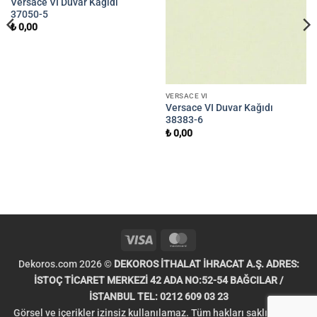
Versace VI Duvar Kağıdı
37050-5
₺
0,00
VERSACE VI
Versace VI Duvar Kağıdı
38383-6
₺
0,00
Visa
MasterCard
Dekoros.com 2026 ©
DEKOROS İTHALAT İHRACAT A.Ş. ADRES:
İSTOÇ TİCARET MERKEZİ 42 ADA NO:52-54 BAĞCILAR /
İSTANBUL TEL: 0212 609 03 23
Görsel ve içerikler izinsiz kullanılamaz. Tüm hakları saklıdır. Telif