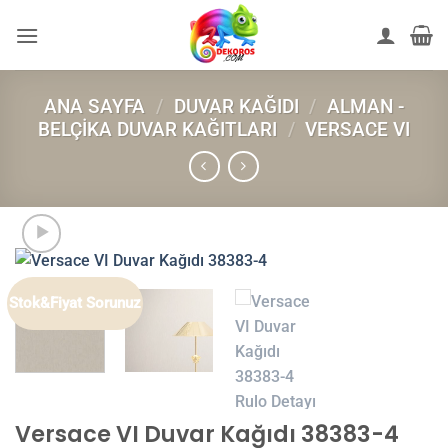
İçeriğe
atla
ANA SAYFA
/
DUVAR KAĞIDI
/
ALMAN -
BELÇIKA DUVAR KAĞITLARI
/
VERSACE VI
Stok&Fiyat Sorunuz
Versace VI Duvar Kağıdı 38383-4