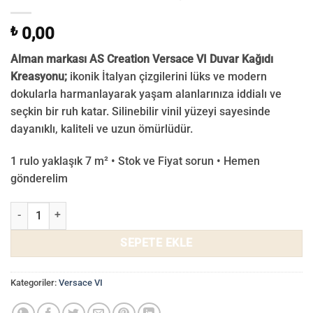
₺
0,00
Alman markası AS Creation Versace VI Duvar Kağıdı
Kreasyonu;
ikonik İtalyan çizgilerini lüks ve modern
dokularla harmanlayarak yaşam alanlarınıza iddialı ve
seçkin bir ruh katar. Silinebilir vinil yüzeyi sayesinde
dayanıklı, kaliteli ve uzun ömürlüdür.
1 rulo yaklaşık 7 m² • Stok ve Fiyat sorun • Hemen
gönderelim
Versace VI Duvar Kağıdı 38383-4 adet
SEPETE EKLE
Kategoriler:
Versace VI