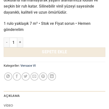
dokularla harmanlayarak yaşam alanlarınıza iddialı ve
seçkin bir ruh katar. Silinebilir vinil yüzeyi sayesinde
dayanıklı, kaliteli ve uzun ömürlüdür.
1 rulo yaklaşık 7 m² • Stok ve Fiyat sorun • Hemen
gönderelim
Versace VI Duvar Kağıdı 37050-7 adet
SEPETE EKLE
Kategoriler:
Versace VI
AÇIKLAMA
VIDEO