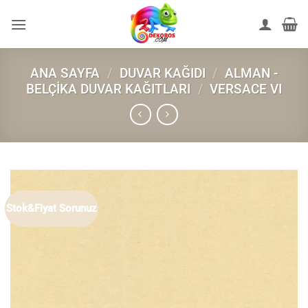
İçeriğe
atla
ANA SAYFA
/
DUVAR KAĞIDI
/
ALMAN -
BELÇIKA DUVAR KAĞITLARI
/
VERSACE VI
Stok&Fiyat Sorunuz