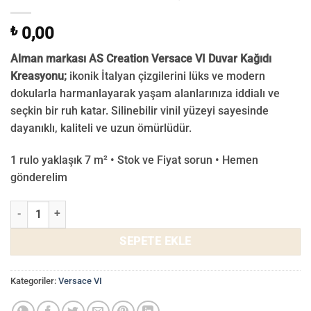
₺
0,00
Alman markası AS Creation Versace VI Duvar Kağıdı
Kreasyonu;
ikonik İtalyan çizgilerini lüks ve modern
dokularla harmanlayarak yaşam alanlarınıza iddialı ve
seçkin bir ruh katar. Silinebilir vinil yüzeyi sayesinde
dayanıklı, kaliteli ve uzun ömürlüdür.
1 rulo yaklaşık 7 m² • Stok ve Fiyat sorun • Hemen
gönderelim
Versace VI Duvar Kağıdı 34327-5 adet
SEPETE EKLE
Kategoriler:
Versace VI