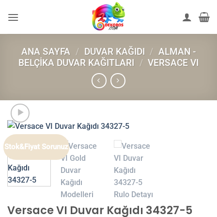
İçeriğe
atla
ANA SAYFA
/
DUVAR KAĞIDI
/
ALMAN -
BELÇIKA DUVAR KAĞITLARI
/
VERSACE VI
Stok&Fiyat Sorunuz
Versace VI Duvar Kağıdı 34327-5