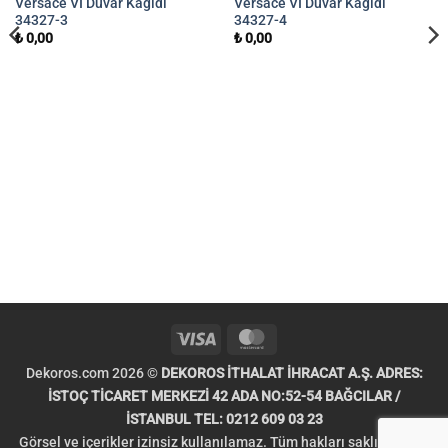
Versace VI Duvar Kağıdı
Versace VI Duvar Kağıdı
34327-3
34327-4
₺
0,00
₺
0,00
Visa
MasterCard
Dekoros.com 2026 ©
DEKOROS İTHALAT İHRACAT A.Ş. ADRES:
İSTOÇ TİCARET MERKEZİ 42 ADA NO:52-54 BAĞCILAR /
İSTANBUL TEL: 0212 609 03 23
Görsel ve içerikler izinsiz kullanılamaz. Tüm hakları saklıdır. Telif