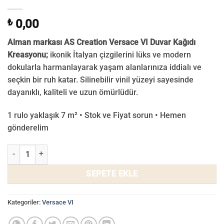
₺
0,00
Alman markası AS Creation Versace VI Duvar Kağıdı
Kreasyonu;
ikonik İtalyan çizgilerini lüks ve modern
dokularla harmanlayarak yaşam alanlarınıza iddialı ve
seçkin bir ruh katar. Silinebilir vinil yüzeyi sayesinde
dayanıklı, kaliteli ve uzun ömürlüdür.
1 rulo yaklaşık 7 m² • Stok ve Fiyat sorun • Hemen
gönderelim
Versace VI Duvar Kağıdı 38383-5 adet
SEPETE EKLE
Kategoriler:
Versace VI