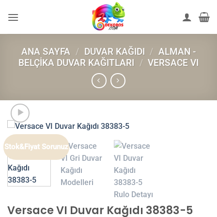
İçeriğe
atla
ANA SAYFA
/
DUVAR KAĞIDI
/
ALMAN -
BELÇIKA DUVAR KAĞITLARI
/
VERSACE VI
Stok&Fiyat Sorunuz
Versace VI Duvar Kağıdı 38383-5