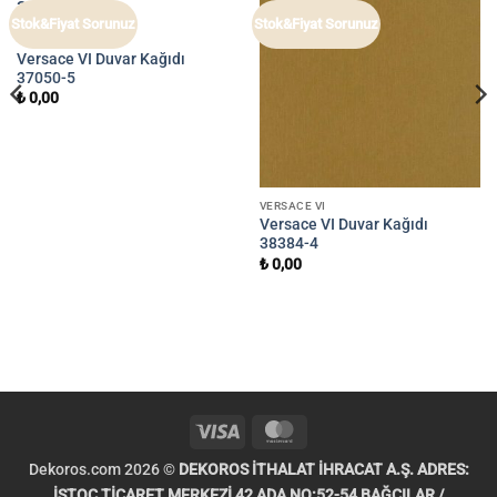
Stok&Fiyat Sorunuz
Stok&Fiyat Sorunuz
VERSACE VI
Versace VI Duvar Kağıdı
37050-5
₺
0,00
VERSACE VI
Versace VI Duvar Kağıdı
38384-4
₺
0,00
Visa
MasterCard
Dekoros.com 2026 ©
DEKOROS İTHALAT İHRACAT A.Ş. ADRES:
İSTOÇ TİCARET MERKEZİ 42 ADA NO:52-54 BAĞCILAR /