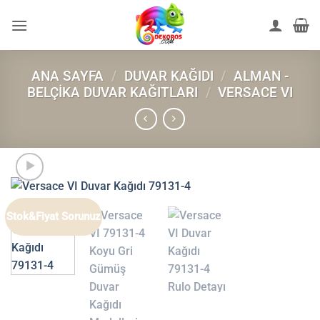
İçeriğe
atla
ANA SAYFA
/
DUVAR KAĞIDI
/
ALMAN -
BELÇIKA DUVAR KAĞITLARI
/
VERSACE VI
Stok&Fiyat Sorunuz