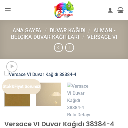
İçeriğe
atla
ANA SAYFA
/
DUVAR KAĞIDI
/
ALMAN -
BELÇIKA DUVAR KAĞITLARI
/
VERSACE VI
Stok&Fiyat Sorunuz
Versace VI Duvar Kağıdı 38384-4