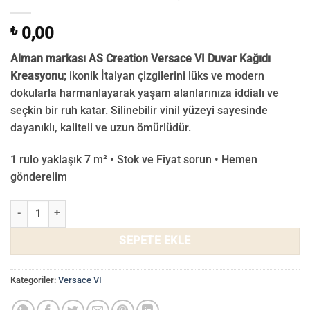
₺
0,00
Alman markası AS Creation Versace VI Duvar Kağıdı
Kreasyonu;
ikonik İtalyan çizgilerini lüks ve modern
dokularla harmanlayarak yaşam alanlarınıza iddialı ve
seçkin bir ruh katar. Silinebilir vinil yüzeyi sayesinde
dayanıklı, kaliteli ve uzun ömürlüdür.
1 rulo yaklaşık 7 m² • Stok ve Fiyat sorun • Hemen
gönderelim
Versace VI Duvar Kağıdı 38384-4 adet
SEPETE EKLE
Kategoriler:
Versace VI