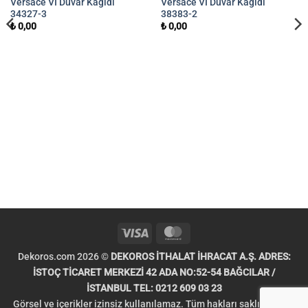
Versace VI Duvar Kağıdı
Versace VI Duvar Kağıdı
34327-3
38383-2
₺
0,00
₺
0,00
Visa
MasterCard
Dekoros.com 2026 ©
DEKOROS İTHALAT İHRACAT A.Ş. ADRES:
İSTOÇ TİCARET MERKEZİ 42 ADA NO:52-54 BAĞCILAR /
İSTANBUL TEL: 0212 609 03 23
Görsel ve içerikler izinsiz kullanılamaz. Tüm hakları saklıdır. Telif