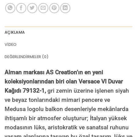
AÇIKLAMA
VIDEO
DEĞERLENDIRMELER (0)
Alman markası AS Creation’ın en yeni
koleksiyonlarından biri olan Versace VI Duvar
Kağıdı 79132-1,
gri zemin üzerine işlenen siyah
ve beyaz tonlarındaki mimari pencere ve
Medusa logolu balkon desenleriyle mekânlarda
ihtişamlı bir atmosfer oluşturur; İtalyan yüksek
modasının lüks, aristokratik ve sanatsal ruhunu
yaşam alanlarına taşıyan bu özel tasarım, lüks ve