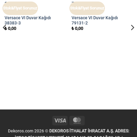
Stok&Fiyat Sorunuz
Stok&Fiyat Sorunuz
VERSACE VI
VERSACE VI
Versace VI Duvar Kağıdı
Versace VI Duvar Kağıdı
38383-3
79131-2
₺
0,00
₺
0,00
Visa
MasterCard
Dekoros.com 2026 ©
DEKOROS İTHALAT İHRACAT A.Ş. ADRES: