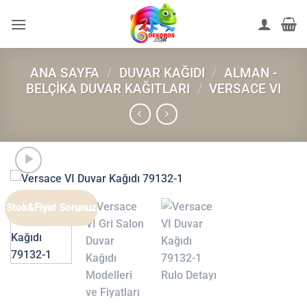
İçeriğe
atla
ANA SAYFA
/
DUVAR KAĞIDI
/
ALMAN -
BELÇIKA DUVAR KAĞITLARI
/
VERSACE VI
Stok&Fiyat Sorunuz