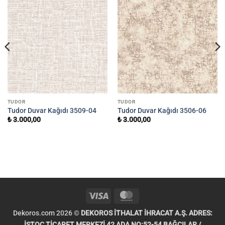
TUDOR
TUDOR
Tudor Duvar Kağıdı 3509-04
Tudor Duvar Kağıdı 3506-06
₺
3.000,00
₺
3.000,00
Visa
MasterCard
Dekoros.com 2026 ©
DEKOROS İTHALAT İHRACAT A.Ş. ADRES:
İSTOÇ TİCARET MERKEZİ 42 ADA NO:52-54 BAĞCILAR /