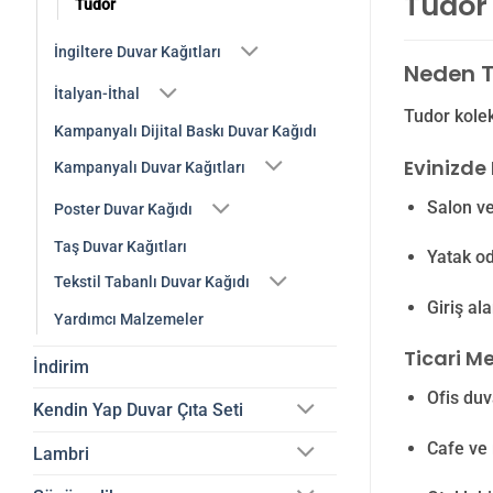
Tudor 
Tudor
İngiltere Duvar Kağıtları
Neden T
İtalyan-İthal
Tudor kolek
Kampanyalı Dijital Baskı Duvar Kağıdı
Evinizde 
Kampanyalı Duvar Kağıtları
Salon ve
Poster Duvar Kağıdı
Taş Duvar Kağıtları
Yatak o
Tekstil Tabanlı Duvar Kağıdı
Giriş al
Yardımcı Malzemeler
Ticari Me
İndirim
Ofis duv
Kendin Yap Duvar Çıta Seti
Cafe ve 
Lambri