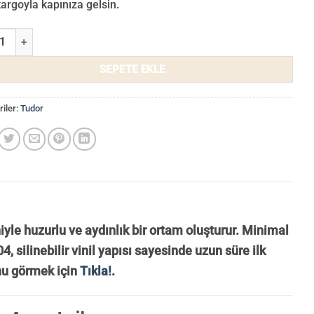
 kargoyla kapınıza gelsin.
Duvar Kağıdı 3509-04 adet
SEPETE EKLE
iler:
Tudor
iyle huzurlu ve aydınlık bir ortam oluşturur. Minimal
, silinebilir vinil yapısı sayesinde uzun süre ilk
nu görmek için
Tıkla!.