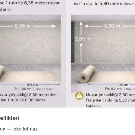
llikleri
zey → leke tutmaz