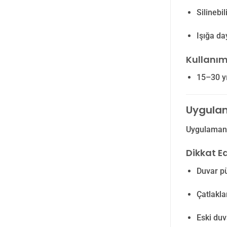
Silinebi
Işığa d
Kullanım
15–30 yı
Uygulam
Uygulamanı
Dikkat E
Duvar p
Çatlakla
Eski duv