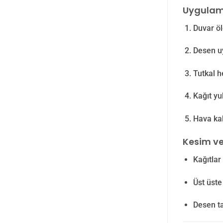
Uygulam
Duvar öl
Desen u
Tutkal h
Kağıt yu
Hava kaba
Kesim ve
Kağıtlar
Üst üste
Desen ta