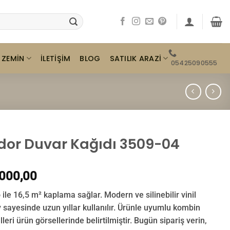
ZEMIN
SATILIK ARAZI
İLETIŞIM
BLOG
05425090555
dor Duvar Kağıdı 3509-04
000,00
o ile 16,5 m² kaplama sağlar. Modern ve silinebilir vinil
 sayesinde uzun yıllar kullanılır. Ürünle uyumlu kombin
leri ürün görsellerinde belirtilmiştir. Bugün sipariş verin,