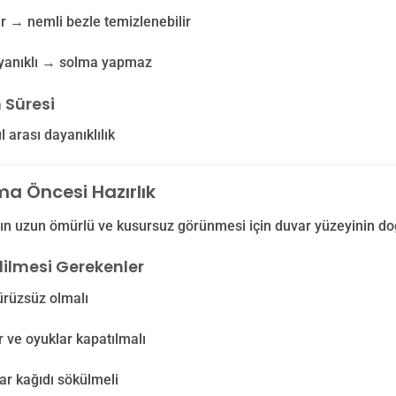
lir → nemli bezle temizlenebilir
ayanıklı → solma yapmaz
 Süresi
l arası dayanıklılık
a Öncesi Hazırlık
n uzun ömürlü ve kusursuz görünmesi için duvar yüzeyinin doğr
dilmesi Gerekenler
ürüzsüz olmalı
r ve oyuklar kapatılmalı
ar kağıdı sökülmeli