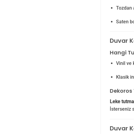
Tozdan a
Saten bo
Duvar Ka
Hangi Tu
Vinil ve 
Klasik in
Dekoros 
Leke tutma
İsterseniz 
Duvar K