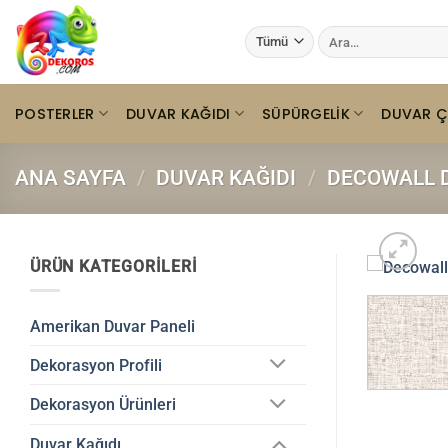
İçeriğe
Ara:
atla
POSTERLER
DUVAR KAĞIDI
SÜPÜRGELIK
DUVAR Ç
ANA SAYFA
/
DUVAR KAĞIDI
/
DECOWALL D
ÜRÜN KATEGORILERI
Amerikan Duvar Paneli
Dekorasyon Profili
Dekorasyon Ürünleri
Duvar Kağıdı