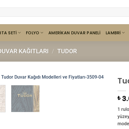
ITA SETI
FOLYO
LAMBRI
AMERIKAN DUVAR PANELI
UVAR KAĞITLARI
/
TUDOR
Tu
3.
₺
1 rul
yüzey
model