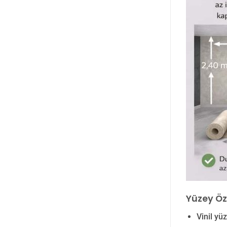
Yüzey Öze
Vinil yü