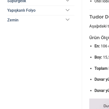
Süpürgelik
Otel lob
Yapışkanlı Folyo
Tudor Du
Zemin
Aşağıdaki t
Ürün Ölçü
En:
106 
Boy:
15,
Toplam 
Duvar yü
Duvar yü