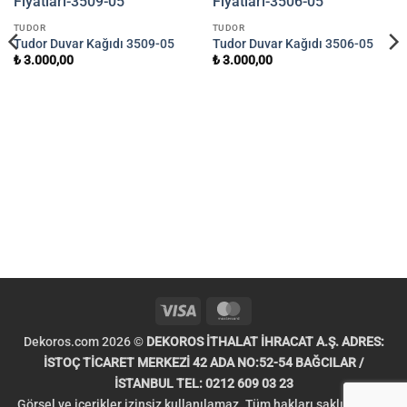
TUDOR
TUDOR
Tudor Duvar Kağıdı 3509-05
Tudor Duvar Kağıdı 3506-05
₺
3.000,00
₺
3.000,00
Visa
MasterCard
Dekoros.com 2026 ©
DEKOROS İTHALAT İHRACAT A.Ş. ADRES:
İSTOÇ TİCARET MERKEZİ 42 ADA NO:52-54 BAĞCILAR /
İSTANBUL TEL: 0212 609 03 23
Görsel ve içerikler izinsiz kullanılamaz. Tüm hakları saklıdır. Telif