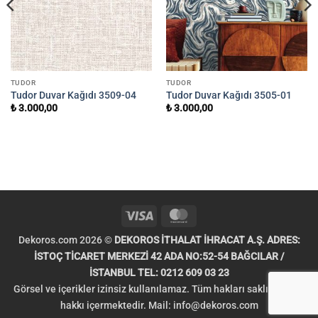
TUDOR
TUDOR
Tudor Duvar Kağıdı 3509-04
Tudor Duvar Kağıdı 3505-01
₺
3.000,00
₺
3.000,00
Visa
MasterCard
Dekoros.com 2026 ©
DEKOROS İTHALAT İHRACAT A.Ş. ADRES:
İSTOÇ TİCARET MERKEZİ 42 ADA NO:52-54 BAĞCILAR /
İSTANBUL TEL: 0212 609 03 23
Görsel ve içerikler izinsiz kullanılamaz. Tüm hakları saklıdır. Telif
hakkı içermektedir. Mail:
info@dekoros.com