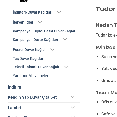
Tudor
Tudor 
İngiltere Duvar Kağıtları
İtalyan-İthal
Neden T
Kampanyalı Dijital Baskı Duvar Kağıdı
Tudor kolek
Kampanyalı Duvar Kağıtları
Evinizde 
Poster Duvar Kağıdı
Salon ve
Taş Duvar Kağıtları
Tekstil Tabanlı Duvar Kağıdı
Yatak o
Yardımcı Malzemeler
Giriş al
İndirim
Ticari Me
Kendin Yap Duvar Çıta Seti
Ofis duv
Lambri
Cafe ve 