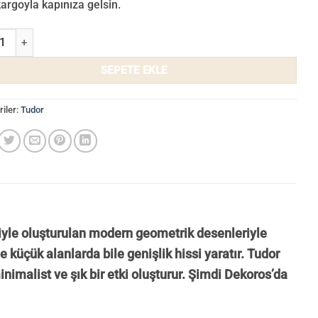
 kargoyla kapınıza gelsin.
Duvar Kağıdı 3508-02 adet
SEPETE EKLE
iler:
Tudor
imiyle oluşturulan modern geometrik desenleriyle
küçük alanlarda bile genişlik hissi yaratır. Tudor
nimalist ve şık bir etki oluşturur. Şimdi Dekoros’da