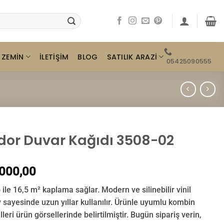
ZEMIN
SATILIK ARAZI
İLETIŞIM
BLOG
05425090555
dor Duvar Kağıdı 3508-02
000,00
o ile 16,5 m² kaplama sağlar. Modern ve silinebilir vinil
 sayesinde uzun yıllar kullanılır. Ürünle uyumlu kombin
leri ürün görsellerinde belirtilmiştir. Bugün sipariş verin,