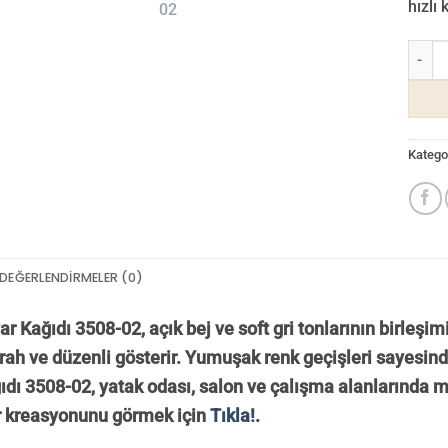
hızlı
Tudor 
Kategor
DEĞERLENDIRMELER (0)
r Kağıdı 3508-02, açık bej ve soft gri tonlarının birleş
ah ve düzenli gösterir. Yumuşak renk geçişleri sayesinde 
dı 3508-02, yatak odası, salon ve çalışma alanlarında mi
 kreasyonunu görmek için
Tıkla!.