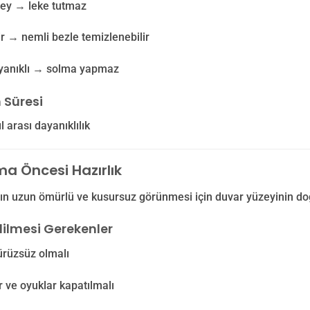
zey → leke tutmaz
lir → nemli bezle temizlenebilir
ayanıklı → solma yapmaz
 Süresi
l arası dayanıklılık
a Öncesi Hazırlık
n uzun ömürlü ve kusursuz görünmesi için duvar yüzeyinin doğr
dilmesi Gerekenler
ürüzsüz olmalı
r ve oyuklar kapatılmalı