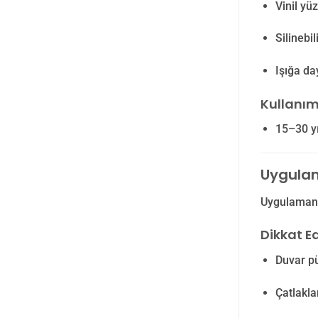
Vinil yü
Silinebi
Işığa d
Kullanım
15–30 yı
Uygulam
Uygulamanı
Dikkat E
Duvar p
Çatlakla