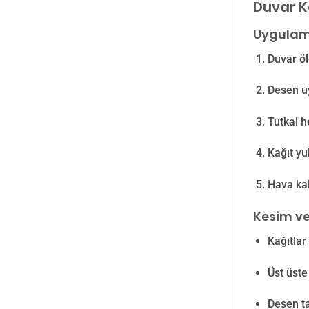
Duvar K
Uygulam
Duvar öl
Desen u
Tutkal h
Kağıt yu
Hava kaba
Kesim ve
Kağıtlar
Üst üste
Desen ta