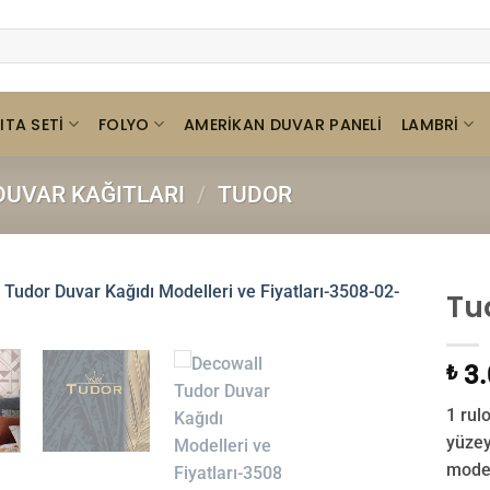
ITA SETI
FOLYO
LAMBRI
AMERIKAN DUVAR PANELI
UVAR KAĞITLARI
/
TUDOR
Tu
3.
₺
1 rul
yüzey
model