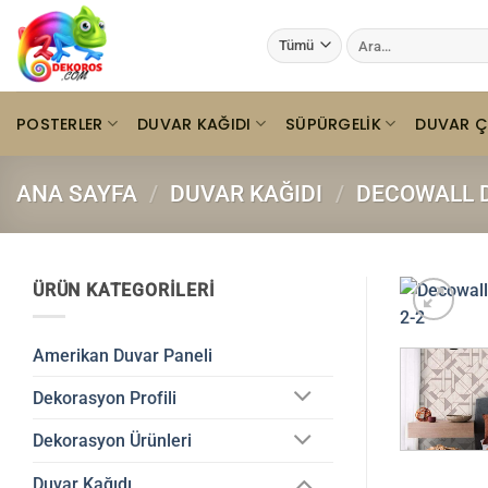
İçeriğe
Ara:
atla
POSTERLER
DUVAR KAĞIDI
SÜPÜRGELIK
DUVAR Ç
ANA SAYFA
/
DUVAR KAĞIDI
/
DECOWALL D
ÜRÜN KATEGORILERI
Amerikan Duvar Paneli
Dekorasyon Profili
Dekorasyon Ürünleri
Duvar Kağıdı