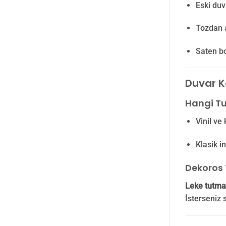
Eski duv
Tozdan a
Saten bo
Duvar Ka
Hangi Tu
Vinil ve 
Klasik in
Dekoros 
Leke tutma
İsterseniz 