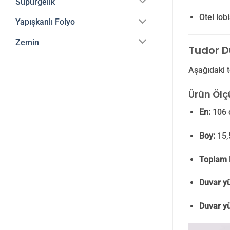
Süpürgelik
Otel lob
Yapışkanlı Folyo
Zemin
Tudor Du
Aşağıdaki t
Ürün Ölçü
En:
106 
Boy:
15,
Toplam 
Duvar yü
Duvar yü