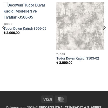
TUDOR
Tudor Duvar Kağıdı 3506-05
₺
3.000,00
TUDOR
Tudor Duvar Kağıdı 3503-02
₺
3.000,00
Visa
MasterCard
Dekoros.com 2026 ©
DEKOROS İTHALAT İHRACAT A.Ş. ADRES: