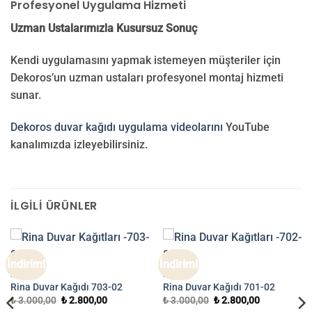
Profesyonel Uygulama Hizmeti
Uzman Ustalarımızla Kusursuz Sonuç
Kendi uygulamasını yapmak istemeyen müşteriler için
Dekoros’un uzman ustaları profesyonel montaj hizmeti
sunar.
Dekoros duvar kağıdı uygulama videolarını
YouTube
kanalımızda izleyebilirsiniz.
İLGILI ÜRÜNLER
İndirim!
İndirim!
RINA
RINA
Rina Duvar Kağıdı 703-02
Rina Duvar Kağıdı 701-02
Orijinal
Şu
Orijinal
Şu
₺
3.000,00
₺
2.800,00
₺
3.000,00
₺
2.800,00
fiyat:
andaki
fiyat:
andaki