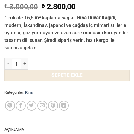
Orijinal
Şu
₺
3.000,00
₺
2.800,00
fiyat:
andaki
1 rulo ile
16,5 m²
kaplama sağlar.
Rina Duvar Kağıdı
;
₺ 3.000,00.
fiyat:
modern, İskandinav, japandi ve çağdaş iç mimari stillerle
₺ 2.800,00.
uyumlu, göz yormayan ve uzun süre modasını koruyan bir
tasarım dili sunar. Şimdi sipariş verin, hızlı kargo ile
kapınıza gelsin.
Rina Duvar Kağıdı 709-06 adet
SEPETE EKLE
Kategoriler:
Rina
AÇIKLAMA