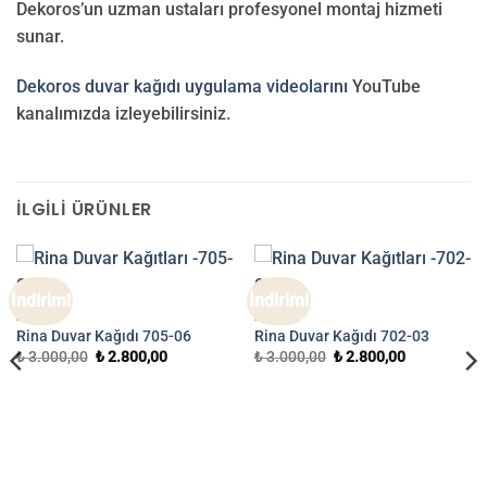
Dekoros’un uzman ustaları profesyonel montaj hizmeti
sunar.
Dekoros duvar kağıdı uygulama videolarını
YouTube
kanalımızda izleyebilirsiniz.
İLGILI ÜRÜNLER
İndirim!
İndirim!
RINA
RINA
Rina Duvar Kağıdı 705-06
Rina Duvar Kağıdı 702-03
Orijinal
Şu
Orijinal
Şu
₺
3.000,00
₺
2.800,00
₺
3.000,00
₺
2.800,00
fiyat:
andaki
fiyat:
andaki
₺ 3.000,00.
fiyat:
₺ 3.000,00.
fiyat:
₺ 2.800,00.
₺ 2.800,00.