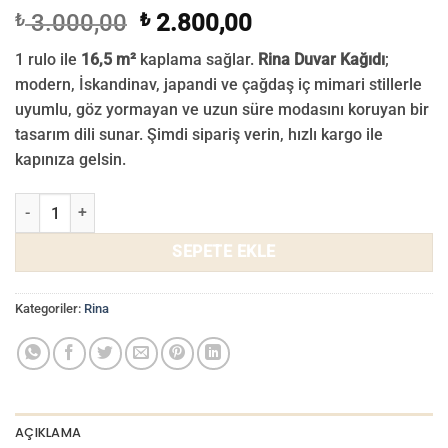
Orijinal
Şu
₺
3.000,00
₺
2.800,00
fiyat:
andaki
1 rulo ile
16,5 m²
kaplama sağlar.
Rina Duvar Kağıdı
;
₺ 3.000,00.
fiyat:
modern, İskandinav, japandi ve çağdaş iç mimari stillerle
₺ 2.800,00.
uyumlu, göz yormayan ve uzun süre modasını koruyan bir
tasarım dili sunar. Şimdi sipariş verin, hızlı kargo ile
kapınıza gelsin.
Rina Duvar Kağıdı 702-04 adet
SEPETE EKLE
Kategoriler:
Rina
AÇIKLAMA