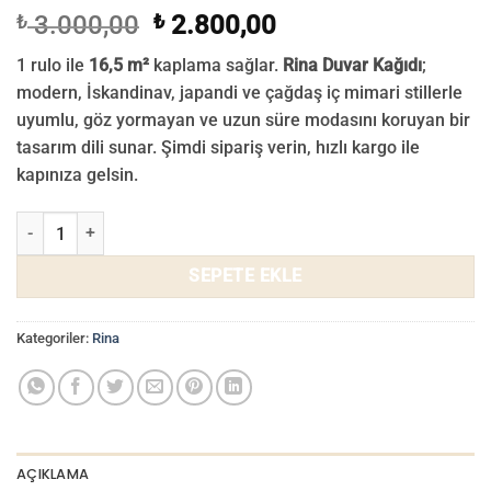
Orijinal
Şu
₺
3.000,00
₺
2.800,00
fiyat:
andaki
1 rulo ile
16,5 m²
kaplama sağlar.
Rina Duvar Kağıdı
;
₺ 3.000,00.
fiyat:
modern, İskandinav, japandi ve çağdaş iç mimari stillerle
₺ 2.800,00.
uyumlu, göz yormayan ve uzun süre modasını koruyan bir
tasarım dili sunar. Şimdi sipariş verin, hızlı kargo ile
kapınıza gelsin.
Rina Duvar Kağıdı 703-01 adet
SEPETE EKLE
Kategoriler:
Rina
AÇIKLAMA