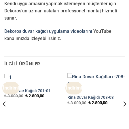
Kendi uygulamasını yapmak istemeyen müşteriler için
Dekoros’un uzman ustaları profesyonel montaj hizmeti
sunar.
Dekoros duvar kağıdı uygulama videolarını
YouTube
kanalımızda izleyebilirsiniz.
İLGILI ÜRÜNLER
RINA
İndirim!
İndirim!
Rina Duvar Kağıdı 701-01
RINA
Orijinal
Şu
₺
3.000,00
₺
2.800,00
Rina Duvar Kağıdı 708-03
fiyat:
andaki
Orijinal
Şu
₺
3.000,00
₺
2.800,00
₺ 3.000,00.
fiyat:
fiyat:
andaki
₺ 2.800,00.
₺ 3.000,00.
fiyat:
₺ 2.800,00.