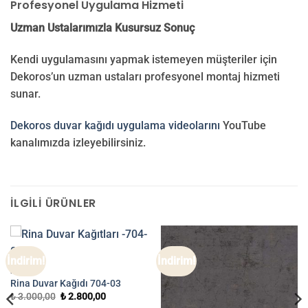
Profesyonel Uygulama Hizmeti
Uzman Ustalarımızla Kusursuz Sonuç
Kendi uygulamasını yapmak istemeyen müşteriler için
Dekoros’un uzman ustaları profesyonel montaj hizmeti
sunar.
Dekoros duvar kağıdı uygulama videolarını
YouTube
kanalımızda izleyebilirsiniz.
İLGILI ÜRÜNLER
İndirim!
İndirim!
RINA
Rina Duvar Kağıdı 704-03
Orijinal
Şu
₺
3.000,00
₺
2.800,00
fiyat:
andaki