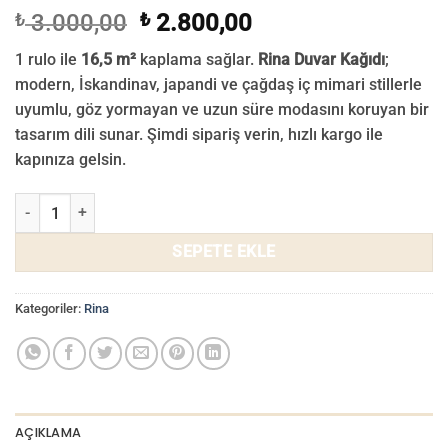
Orijinal
Şu
₺
3.000,00
₺
2.800,00
fiyat:
andaki
1 rulo ile
16,5 m²
kaplama sağlar.
Rina Duvar Kağıdı
;
₺ 3.000,00.
fiyat:
modern, İskandinav, japandi ve çağdaş iç mimari stillerle
₺ 2.800,00.
uyumlu, göz yormayan ve uzun süre modasını koruyan bir
tasarım dili sunar. Şimdi sipariş verin, hızlı kargo ile
kapınıza gelsin.
Rina Duvar Kağıdı 704-06 adet
SEPETE EKLE
Kategoriler:
Rina
AÇIKLAMA