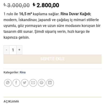
Orijinal
Şu
₺
3.000,00
₺
2.800,00
fiyat:
andaki
1 rulo ile
16,5 m²
kaplama sağlar.
Rina Duvar Kağıdı
;
₺ 3.000,00.
fiyat:
modern, İskandinav, japandi ve çağdaş iç mimari stillerle
₺ 2.800,00.
uyumlu, göz yormayan ve uzun süre modasını koruyan bir
tasarım dili sunar. Şimdi sipariş verin, hızlı kargo ile
kapınıza gelsin.
Rina Duvar Kağıdı 705-02 adet
SEPETE EKLE
Kategoriler:
Rina
AÇIKLAMA