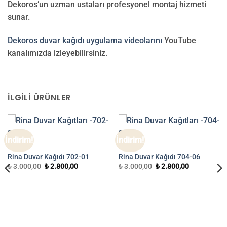
Dekoros’un uzman ustaları profesyonel montaj hizmeti
sunar.
Dekoros duvar kağıdı uygulama videolarını
YouTube
kanalımızda izleyebilirsiniz.
İLGILI ÜRÜNLER
İndirim!
İndirim!
RINA
RINA
Rina Duvar Kağıdı 702-01
Rina Duvar Kağıdı 704-06
Orijinal
Şu
Orijinal
Şu
₺
3.000,00
₺
2.800,00
₺
3.000,00
₺
2.800,00
fiyat:
andaki
fiyat:
andaki
₺ 3.000,00.
fiyat:
₺ 3.000,00.
fiyat:
₺ 2.800,00.
₺ 2.800,00.