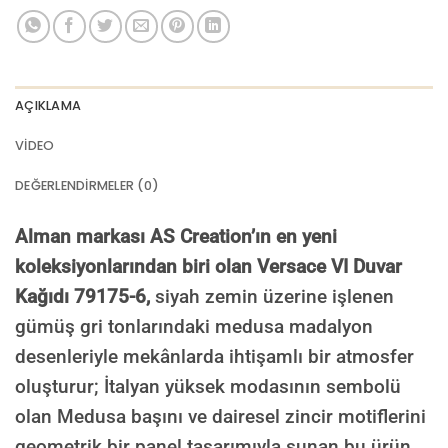
AÇIKLAMA
VIDEO
DEĞERLENDIRMELER (0)
Alman markası AS Creation’ın en yeni
koleksiyonlarından biri olan Versace VI Duvar
Kağıdı 79175-6,
siyah zemin üzerine işlenen
gümüş gri tonlarındaki medusa madalyon
desenleriyle mekânlarda ihtişamlı bir atmosfer
oluşturur; İtalyan yüksek modasının sembolü
olan Medusa başını ve dairesel zincir motiflerini
geometrik bir panel tasarımıyla sunan bu ürün,