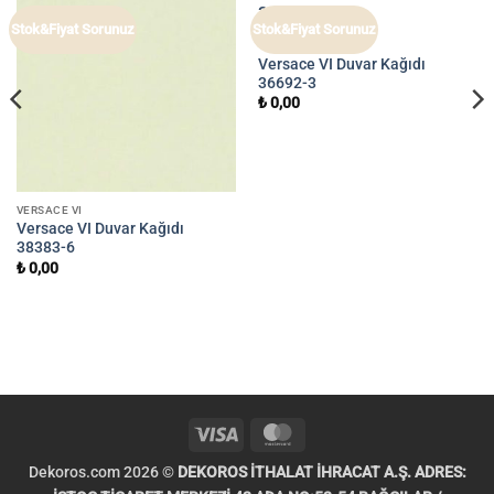
Stok&Fiyat Sorunuz
Stok&Fiyat Sorunuz
VERSACE VI
Versace VI Duvar Kağıdı
36692-3
₺
0,00
VERSACE VI
Versace VI Duvar Kağıdı
38383-6
₺
0,00
Visa
MasterCard
Dekoros.com 2026 ©
DEKOROS İTHALAT İHRACAT A.Ş. ADRES: