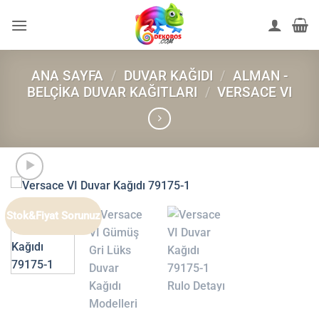
İçeriğe
atla
ANA SAYFA
/
DUVAR KAĞIDI
/
ALMAN -
BELÇIKA DUVAR KAĞITLARI
/
VERSACE VI
Stok&Fiyat Sorunuz