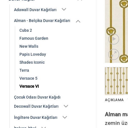
Adawall Duvar Kağıtları
Alman - Belçika Duvar Kağıtları
Cuba 2
Famous Garden
New Walls
Papis Loveday
Shades Iconic
Terra
Versace 5
Versace VI
Çocuk Odası Duvar Kağıdı
AÇIKLAMA
Decowall Duvar Kağıtları
Alman mar
İngiltere Duvar Kağıtları
zemin üze