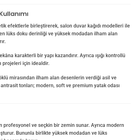
Kullanımı
ik efektlerle birleştirerek, salon duvar kağıdı modelleri ile
ilen lüks doku derinliği ve yüksek modadan ilham alan
ır.
na karakterli bir yapı kazandırır. Ayrıca ışığı kontrollü
rojeleri için idealdir.
öklü mirasından ilham alan desenlerin verdiği asil ve
ve antrasit tonları; modern, soft ve premium yatak odası
 için profesyonel ve seçkin bir zemin sunar. Ayrıca modern
luşturur. Bununla birlikte yüksek modadan ve lüks