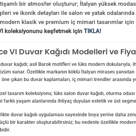
htişamlı bir atmosfer oluşturur; İtalyan yüksek moda
ileri ve ikonik detayları ile salon ve yatak odalarında
, modern klasik ve premium iç mimari tasarımlar için
VI koleksiyonunu keşfetmek için
TIKLA!
e VI Duvar Kağıdı Modelleri ve Fiya
duvar kağıdı; asil Barok motifleri ve lüks modern dokularıyla, i
özüm sunar. Özellikle markanın köklü İtalyan mirasını yansıtan iko
e öne çıkan bu duvar kaplamaları, iç mimari trendler arasında y
zel tasarım koleksiyonu; lüks salon duvar kağıdı, oturma odası 
bi farklı yaşam alanlarında ihtiyaç duyulan estetik ve üst segme
likte duvar kağıdı uygulaması sayesinde boya yerine daha zengi
lü bir karakter oluşturabilirsiniz; bu nedenle özellikle modern
bidir.