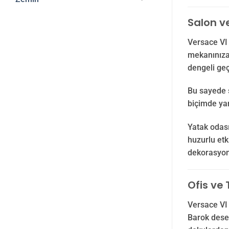
Salon v
Versace VI 
mekanınıza 
dengeli geç
Bu sayede s
biçimde yan
Yatak odası
huzurlu etk
dekorasyon
Ofis ve 
Versace VI 
Barok desen