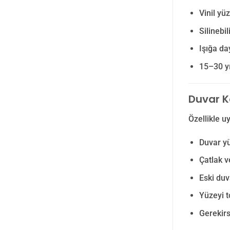
Vinil yü
Silinebi
Işığa d
15–30 yı
Duvar K
Özellikle u
Duvar yü
Çatlak v
Eski du
Yüzeyi t
Gerekirs