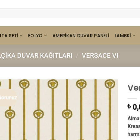
ITA SETI
FOLYO
LAMBRI
AMERIKAN DUVAR PANELI
LÇIKA DUVAR KAĞITLARI
/
VERSACE VI
Ve
Sorunuz
0,
₺
Alman
Kreas
harma