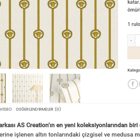
katar.
ömürl
1 rul
Versac
Kategor
VIDEO
DEĞERLENDIRMELER (0)
kası AS Creation’ın en yeni koleksiyonlarından biri
rine işlenen altın tonlarındaki çizgisel ve medusa