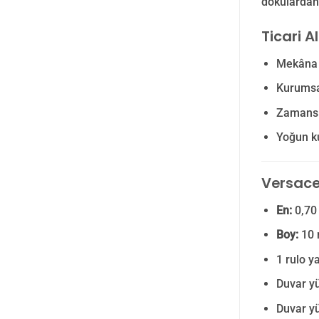
dokulardan 
Ticari A
Mekâna m
Kurumsal
Zamansı
Yoğun ku
Versace 
En:
0,70
Boy:
10
1 rulo y
Duvar yü
Duvar yü