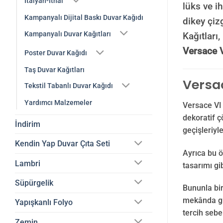
İtalyan-İthal
lüks ve i
Kampanyalı Dijital Baskı Duvar Kağıdı
dikey çizg
Kampanyalı Duvar Kağıtları
Kağıtları
Versace 
Poster Duvar Kağıdı
Taş Duvar Kağıtları
Versac
Tekstil Tabanlı Duvar Kağıdı
Yardımcı Malzemeler
Versace VI 
dekoratif ç
İndirim
geçişleriyl
Kendin Yap Duvar Çıta Seti
Ayrıca bu ö
Lambri
tasarımı gi
Süpürgelik
Bununla bir
mekânda güç
Yapışkanlı Folyo
tercih sebe
Zemin