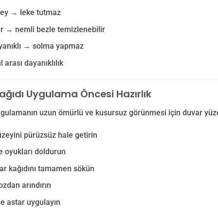
zey → leke tutmaz
lir → nemli bezle temizlenebilir
ayanıklı → solma yapmaz
l arası dayanıklılık
ağıdı Uygulama Öncesi Hazırlık
ygulamanın uzun ömürlü ve kusursuz görünmesi için duvar yüzey
zeyini pürüzsüz hale getirin
e oyukları doldurun
var kağıdını tamamen sökün
ozdan arındırın
e astar uygulayın