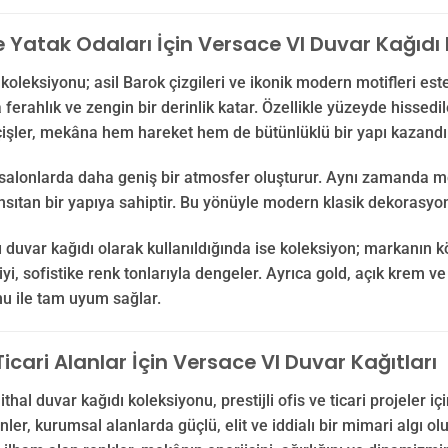
e Yatak Odaları İçin Versace VI Duvar Kağıdı 
koleksiyonu; asil Barok çizgileri ve ikonik modern motifleri estet
ferahlık ve zengin bir derinlik katar. Özellikle yüzeyde hissed
işler, mekâna hem hareket hem de bütünlüklü bir yapı kazandır
alonlarda daha geniş bir atmosfer oluşturur. Aynı zamanda mekâ
sıtan bir yapıya sahiptir. Bu yönüyle modern klasik dekorasyon p
 duvar kağıdı olarak kullanıldığında ise koleksiyon; markanın k
iyi, sofistike renk tonlarıyla dengeler. Ayrıca gold, açık krem 
u ile tam uyum sağlar.
Ticari Alanlar İçin Versace VI Duvar Kağıtları
ithal duvar kağıdı koleksiyonu, prestijli ofis ve ticari projeler
ler, kurumsal alanlarda güçlü, elit ve iddialı bir mimari algı o