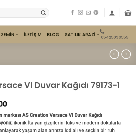
ZEMIN
SATILIK ARAZI
İLETIŞIM
BLOG
05425090555
rsace VI Duvar Kağıdı 79173-1
00
 markası AS Creation Versace VI Duvar Kağıdı
yonu;
ikonik İtalyan çizgilerini lüks ve modern dokularla
nlayarak yaşam alanlarınıza iddialı ve seçkin bir ruh