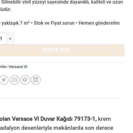
 Silinebilir vinil yüzeyi sayesinde dayanıklı, kaliteli ve uzun
üdür.
o yaklaşık 7 m² • Stok ve Fiyat sorun • Hemen gönderelim
e VI Duvar Kağıdı 79173-1 adet
SEPETE EKLE
iler:
Versace VI
 olan Versace VI Duvar Kağıdı 79173-1,
krem
 madalyon desenleriyle mekânlarda son derece