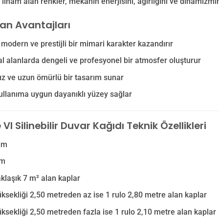
ilham alan renkler, mekânın enerjisini, ağırlığını ve dinamizmin
lan Avantajları
odern ve prestijli bir mimari karakter kazandırır
 alanlarda dengeli ve profesyonel bir atmosfer oluşturur
z ve uzun ömürlü bir tasarım sunar
llanıma uygun dayanıklı yüzey sağlar
VI Silinebilir Duvar Kağıdı Teknik Özellikleri
 m
 m
aklaşık 7 m² alan kaplar
ksekliği 2,50 metreden az ise 1 rulo 2,80 metre alan kaplar
ksekliği 2,50 metreden fazla ise 1 rulo 2,10 metre alan kaplar