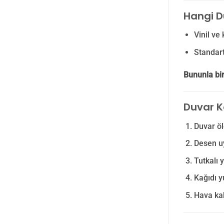
Hangi D
Vinil ve 
Standart 
Bununla bir
Duvar K
Duvar öl
Desen u
Tutkalı 
Kağıdı y
Hava kab