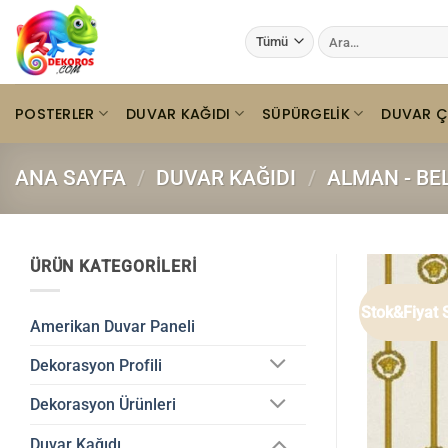
İçeriğe
Ara:
atla
POSTERLER
DUVAR KAĞIDI
SÜPÜRGELIK
DUVAR Ç
ANA SAYFA
/
DUVAR KAĞIDI
/
ALMAN - BE
ÜRÜN KATEGORILERI
Stok&Fiyat 
Amerikan Duvar Paneli
Dekorasyon Profili
Dekorasyon Ürünleri
Duvar Kağıdı