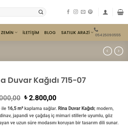
ZEMIN
SATILIK ARAZI
İLETIŞIM
BLOG
05425090555
na Duvar Kağıdı 715-07
Orijinal
Şu
000,00
2.800,00
₺
fiyat:
andaki
 ile
16,5 m²
kaplama sağlar.
Rina Duvar Kağıdı
; modern,
₺ 3.000,00.
fiyat:
dinav, japandi ve çağdaş iç mimari stillerle uyumlu, göz
₺ 2.800,00.
yan ve uzun süre modasını koruyan bir tasarım dili sunar.