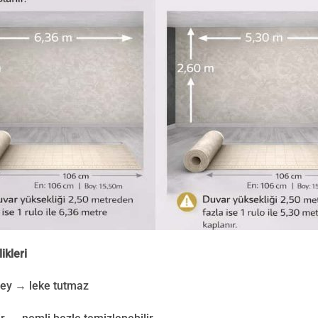
ikleri
zey → leke tutmaz