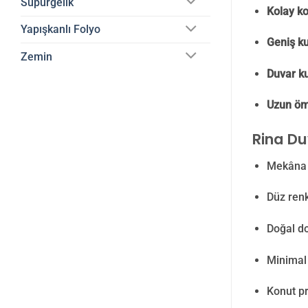
Süpürgelik
Kolay ko
Yapışkanlı Folyo
Geniş ku
Zemin
Duvar ku
Uzun ömü
Rina Du
Mekân
Düz ren
Doğal d
Minimal 
Konut pr