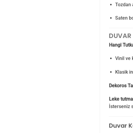
Tozdan a
Saten bo
DUVAR 
Hangi Tutka
Vinil ve 
Klasik in
Dekoros Ta
Leke tutma
İsterseniz 
Duvar K