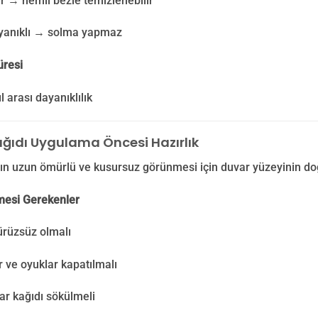
lir → nemli bezle temizlenebilir
ayanıklı → solma yapmaz
üresi
l arası dayanıklılık
ğıdı Uygulama Öncesi Hazırlık
n uzun ömürlü ve kusursuz görünmesi için duvar yüzeyinin doğr
lmesi Gerekenler
ürüzsüz olmalı
r ve oyuklar kapatılmalı
ar kağıdı sökülmeli