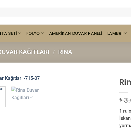
ITA SETI
FOLYO
LAMBRI
AMERIKAN DUVAR PANELI
UVAR KAĞITLARI
/
RINA
Ri
3.
₺
1 rulo
İskan
yorma