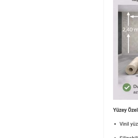
Yüzey Özell
Vinil yü