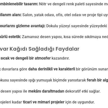
mbinlenebilir tasarım:
Nötr ve dengeli renk paleti sayesinde m
llanım alanı:
Salon, yatak odası, ofis, otel odası ve proje tipi u
surlarını gizleme avantajı:
Dokulu yüzeyi sayesinde yüzeydeki k
rlü estetik:
Zamansız desen yapısı, kısa sürede sıkılmaya ne
var Kağıdı Sağladığı Faydalar
a
sıcak ve dengeli bir atmosfer
kazandırır.
k duvarlara göre
daha derinlikli ve karakterli
bir görünüm sunar
okusu sayesinde ışığı yumuşak biçimde yansıtarak
ferah bir alg
desen yapısı ile
mekânı daraltmadan
dekoratif etki sağlar.
ojeleri kadar
ticari ve mimari projeler
için de uygundur.