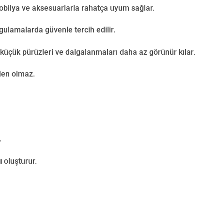
obilya ve aksesuarlarla rahatça uyum sağlar.
ygulamalarda güvenle tercih edilir.
üçük pürüzleri ve dalgalanmaları daha az görünür kılar.
den olmaz.
.
ı
oluşturur.