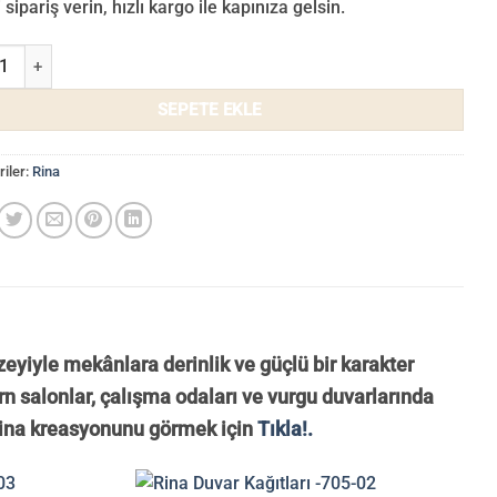
sipariş verin, hızlı kargo ile kapınıza gelsin.
uvar Kağıdı 715-07 adet
SEPETE EKLE
iler:
Rina
zeyiyle mekânlara derinlik ve güçlü bir karakter
n salonlar, çalışma odaları ve vurgu duvarlarında
 Rina kreasyonunu görmek için
Tıkla!.