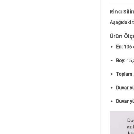
Rina Sili
Aşağıdaki t
Ürün Ölçü
En:
106 
Boy:
15,
Toplam 
Duvar yü
Duvar yü