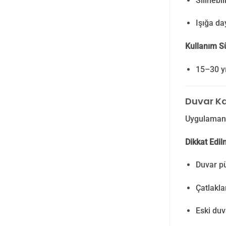
Silinebi
Işığa d
Kullanım S
15–30 yı
Duvar Ka
Uygulamanı
Dikkat Edi
Duvar p
Çatlakla
Eski duv