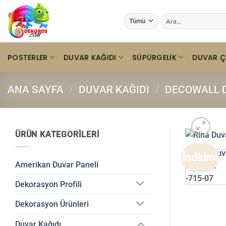
İçeriğe
Ara:
atla
POSTERLER
DUVAR KAĞIDI
SÜPÜRGELIK
DUVAR Ç
ANA SAYFA
/
DUVAR KAĞIDI
/
DECOWALL D
ÜRÜN KATEGORILERI
İndirim!
Amerikan Duvar Paneli
Dekorasyon Profili
Dekorasyon Ürünleri
Duvar Kağıdı