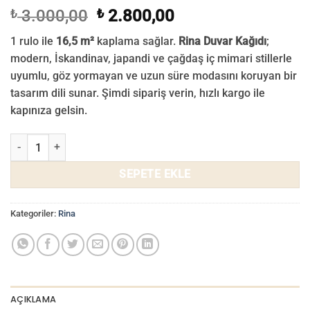
Orijinal
Şu
₺
3.000,00
₺
2.800,00
fiyat:
andaki
1 rulo ile
16,5 m²
kaplama sağlar.
Rina Duvar Kağıdı
;
₺ 3.000,00.
fiyat:
modern, İskandinav, japandi ve çağdaş iç mimari stillerle
₺ 2.800,00.
uyumlu, göz yormayan ve uzun süre modasını koruyan bir
tasarım dili sunar. Şimdi sipariş verin, hızlı kargo ile
kapınıza gelsin.
Rina Duvar Kağıdı 715-06 adet
SEPETE EKLE
Kategoriler:
Rina
AÇIKLAMA