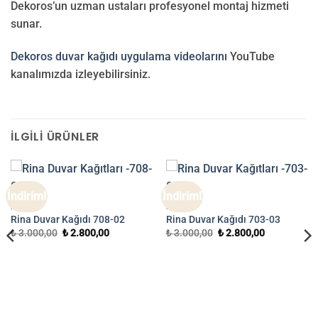
Dekoros’un uzman ustaları profesyonel montaj hizmeti
sunar.
Dekoros duvar kağıdı uygulama videolarını
YouTube
kanalımızda izleyebilirsiniz.
İLGILI ÜRÜNLER
İndirim!
İndirim!
RINA
RINA
Rina Duvar Kağıdı 708-02
Rina Duvar Kağıdı 703-03
Orijinal
Şu
Orijinal
Şu
₺
3.000,00
₺
2.800,00
₺
3.000,00
₺
2.800,00
fiyat:
andaki
fiyat:
andaki
₺ 3.000,00.
fiyat:
₺ 3.000,00.
fiyat:
₺ 2.800,00.
₺ 2.800,00.