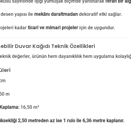
okusu sayesinde ışığı yumuşak biçimde yansıtarak
ferah bir alg
desen yapısı ile
mekânı daraltmadan
dekoratif etki sağlar.
ojeleri kadar
ticari ve mimari projeler
için de uygundur.
nebilir Duvar Kağıdı Teknik Özellikleri
eknik değerler, ürünün hem dayanıklılık hem uygulama kolaylığ
leri
cm
50 m
Kaplama:
16,50 m²
ksekliği 2,50 metreden az ise 1 rulo ile 6,36 metre kaplanır.