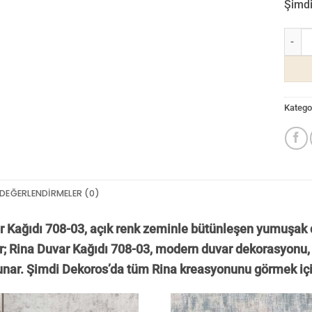
Şimdi 
Rina D
Kategor
DEĞERLENDIRMELER (0)
r Kağıdı 708-03, açık renk zeminle bütünleşen yumuşak d
ır; Rina Duvar Kağıdı 708-03, modern duvar dekorasyonu, 
unar. Şimdi Dekoros’da tüm Rina kreasyonunu görmek iç