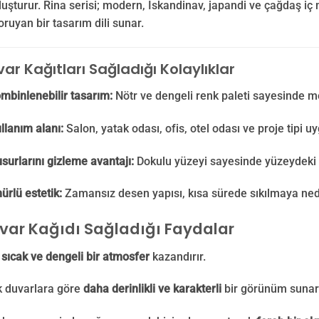
uşturur. Rina serisi; modern, İskandinav, japandi ve çağdaş iç
ruyan bir tasarım dili sunar.
ar Kağıtları Sağladığı Kolaylıklar
mbinlenebilir tasarım:
Nötr ve dengeli renk paleti sayesinde m
llanım alanı:
Salon, yatak odası, ofis, otel odası ve proje tipi u
surlarını gizleme avantajı:
Dokulu yüzeyi sayesinde yüzeydeki k
rlü estetik:
Zamansız desen yapısı, kısa sürede sıkılmaya ne
var Kağıdı Sağladığı Faydalar
a
sıcak ve dengeli bir atmosfer
kazandırır.
k duvarlara göre
daha derinlikli ve karakterli
bir görünüm sunar