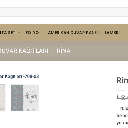
ITA SETI
FOLYO
LAMBRI
AMERIKAN DUVAR PANELI
UVAR KAĞITLARI
/
RINA
Ri
3.
₺
1 rulo
İskan
yorma