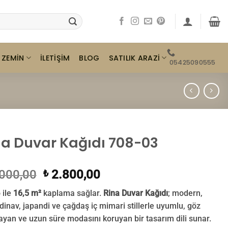
ZEMIN
SATILIK ARAZI
İLETIŞIM
BLOG
05425090555
na Duvar Kağıdı 708-03
Orijinal
Şu
000,00
2.800,00
₺
fiyat:
andaki
 ile
16,5 m²
kaplama sağlar.
Rina Duvar Kağıdı
; modern,
₺ 3.000,00.
fiyat:
dinav, japandi ve çağdaş iç mimari stillerle uyumlu, göz
₺ 2.800,00.
yan ve uzun süre modasını koruyan bir tasarım dili sunar.