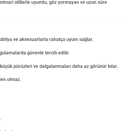
 mimari stillerle uyumlu, göz yormayan ve uzun süre
obilya ve aksesuarlarla rahatça uyum sağlar.
ygulamalarda güvenle tercih edilir.
üçük pürüzleri ve dalgalanmaları daha az görünür kılar.
den olmaz.
.