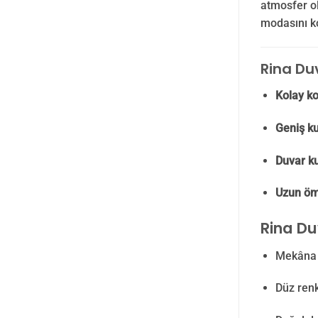
atmosfer ol
modasını ko
Rina Duv
Kolay ko
Geniş ku
Duvar ku
Uzun ömü
Rina Du
Mekân
Düz ren