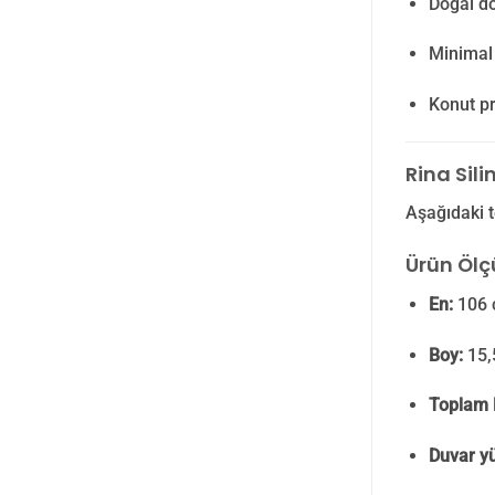
Doğal d
Minimal 
Konut pr
Rina Sili
Aşağıdaki t
Ürün Ölçü
En:
106 
Boy:
15,
Toplam 
Duvar yü