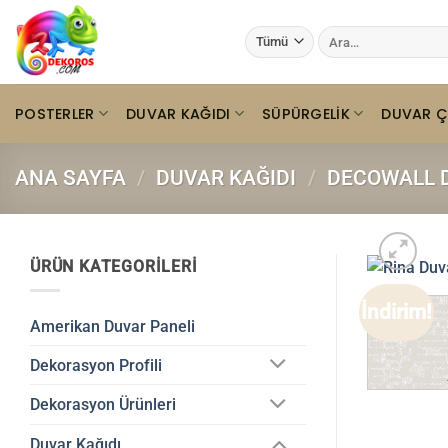
İçeriğe
Ara:
atla
POSTERLER
DUVAR KAĞIDI
SÜPÜRGELIK
DUVAR Ç
ANA SAYFA
/
DUVAR KAĞIDI
/
DECOWALL D
ÜRÜN KATEGORILERI
İndirim!
Amerikan Duvar Paneli
Dekorasyon Profili
Dekorasyon Ürünleri
Duvar Kağıdı