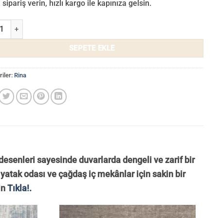
sipariş verin, hızlı kargo ile kapınıza gelsin.
uvar Kağıdı 708-03 adet
SEPETE EKLE
iler:
Rina
esenleri sayesinde duvarlarda dengeli ve zarif bir
yatak odası ve çağdaş iç mekânlar için sakin bir
in
Tıkla!.