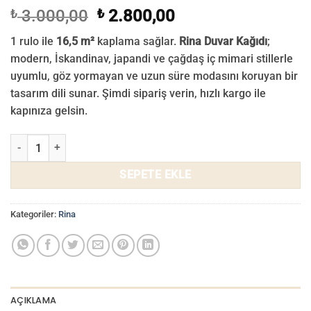
Orijinal
Şu
₺
3.000,00
₺
2.800,00
fiyat:
andaki
1 rulo ile
16,5 m²
kaplama sağlar.
Rina Duvar Kağıdı
;
₺ 3.000,00.
fiyat:
modern, İskandinav, japandi ve çağdaş iç mimari stillerle
₺ 2.800,00.
uyumlu, göz yormayan ve uzun süre modasını koruyan bir
tasarım dili sunar. Şimdi sipariş verin, hızlı kargo ile
kapınıza gelsin.
Rina Duvar Kağıdı 711-06 adet
SEPETE EKLE
Kategoriler:
Rina
AÇIKLAMA