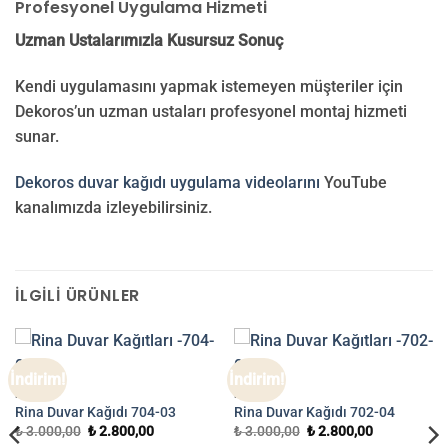
Profesyonel Uygulama Hizmeti
Uzman Ustalarımızla Kusursuz Sonuç
Kendi uygulamasını yapmak istemeyen müşteriler için
Dekoros’un uzman ustaları profesyonel montaj hizmeti
sunar.
Dekoros duvar kağıdı uygulama videolarını
YouTube
kanalımızda izleyebilirsiniz.
İLGILI ÜRÜNLER
İndirim!
İndirim!
RINA
RINA
Rina Duvar Kağıdı 704-03
Rina Duvar Kağıdı 702-04
Orijinal
Şu
Orijinal
Şu
₺
3.000,00
₺
2.800,00
₺
3.000,00
₺
2.800,00
fiyat:
andaki
fiyat:
andaki