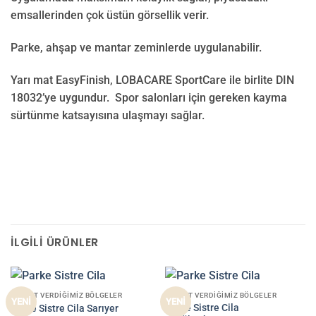
emsallerinden çok üstün görsellik verir.
Parke, ahşap ve mantar zeminlerde uygulanabilir.
Yarı mat EasyFinish, LOBACARE SportCare ile birlite DIN
18032’ye uygundur. Spor salonları için gereken kayma
sürtünme katsayısına ulaşmayı sağlar.
İLGILI ÜRÜNLER
HIZMET VERDIĞIMIZ BÖLGELER
HIZMET VERDIĞIMIZ BÖLGELER
YENİ
YENİ
Parke Sistre Cila
Parke Sistre Cila Sarıyer