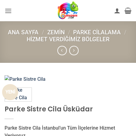
İçeriğe
atla
ANA SAYFA
/
ZEMIN
/
PARKE CILALAMA
/
HIZMET VERDIĞIMIZ BÖLGELER
YENİ
Parke Sistre Cila Üsküdar
Parke Sistre Cila İstanbul’un Tüm İlçelerine Hizmet
Veriyoruz.