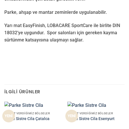
Parke, ahşap ve mantar zeminlerde uygulanabilir.
Yarı mat EasyFinish, LOBACARE SportCare ile birlite DIN
18032’ye uygundur. Spor salonları için gereken kayma
sürtünme katsayısına ulaşmayı sağlar.
İLGILI ÜRÜNLER
HIZMET VERDIĞIMIZ BÖLGELER
HIZMET VERDIĞIMIZ BÖLGELER
YENİ
YENİ
Parke Sistre Cila Çatalca
Parke Sistre Cila Esenyurt