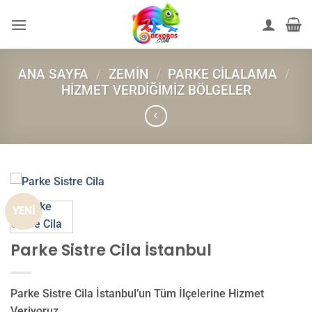
İçeriğe
atla
ANA SAYFA
/
ZEMIN
/
PARKE CILALAMA
/
HIZMET VERDIĞIMIZ BÖLGELER
YENİ
Parke Sistre Cila İstanbul
Parke Sistre Cila İstanbul’un Tüm İlçelerine Hizmet
Veriyoruz.