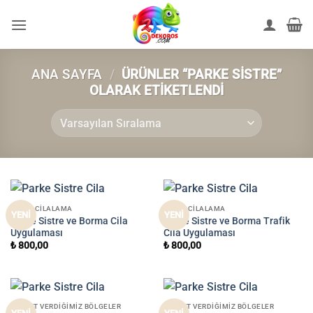
İçeriğe
atla
ANA SAYFA
/
ÜRÜNLER “PARKE SISTRE”
OLARAK ETIKETLENDI
PARKE CILALAMA
PARKE CILALAMA
YENİ
YENİ
Parke Sistre ve Borma Cila
Parke Sistre ve Borma Trafik
Uygulaması
Cila Uygulaması
₺
800,00
₺
800,00
HIZMET VERDIĞIMIZ BÖLGELER
HIZMET VERDIĞIMIZ BÖLGELER