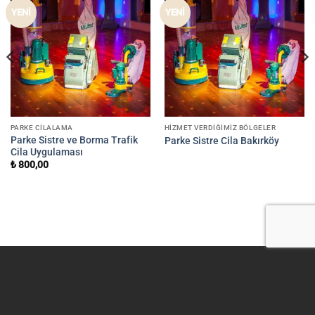
YENİ
YENİ
PARKE CILALAMA
HIZMET VERDIĞIMIZ BÖLGELER
Parke Sistre ve Borma Trafik
Parke Sistre Cila Bakırköy
Cila Uygulaması
₺
800,00
Visa
MasterCard
Dekoros.com 2026 ©
DEKOROS İTHALAT İHRACAT A.Ş. ADRES:
İSTOÇ TİCARET MERKEZİ 42 ADA NO:52-54 BAĞCILAR /