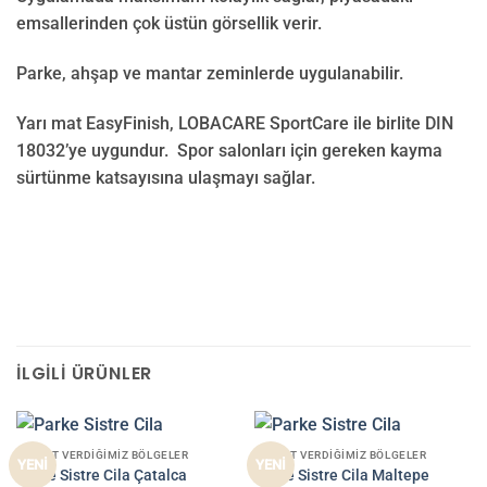
emsallerinden çok üstün görsellik verir.
Parke, ahşap ve mantar zeminlerde uygulanabilir.
Yarı mat EasyFinish, LOBACARE SportCare ile birlite DIN
18032’ye uygundur. Spor salonları için gereken kayma
sürtünme katsayısına ulaşmayı sağlar.
İLGILI ÜRÜNLER
HIZMET VERDIĞIMIZ BÖLGELER
HIZMET VERDIĞIMIZ BÖLGELER
YENİ
YENİ
Parke Sistre Cila Çatalca
Parke Sistre Cila Maltepe