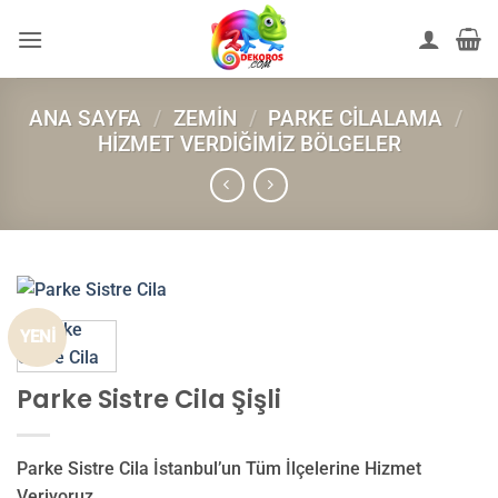
İçeriğe
atla
ANA SAYFA
/
ZEMIN
/
PARKE CILALAMA
/
HIZMET VERDIĞIMIZ BÖLGELER
YENİ
Parke Sistre Cila Şişli
Parke Sistre Cila İstanbul’un Tüm İlçelerine Hizmet
Veriyoruz.