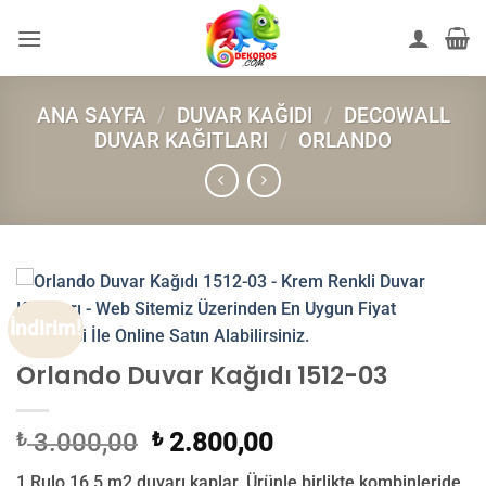
İçeriğe
atla
ANA SAYFA
/
DUVAR KAĞIDI
/
DECOWALL
DUVAR KAĞITLARI
/
ORLANDO
İndirim!
Orlando Duvar Kağıdı 1512-03
Orijinal
Şu
₺
3.000,00
₺
2.800,00
fiyat:
andaki
1 Rulo 16,5 m2 duvarı kaplar. Ürünle birlikte kombinleride