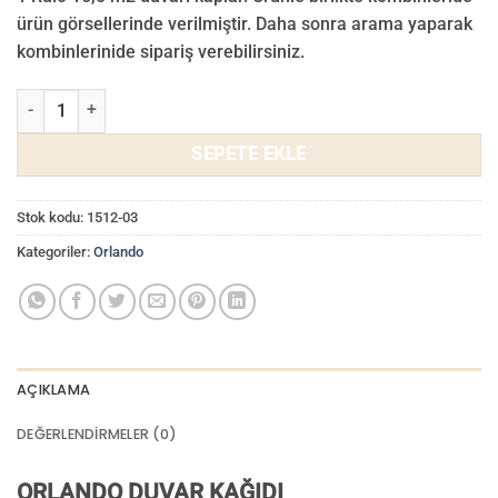
₺ 3.000,00.
fiyat:
ürün görsellerinde verilmiştir. Daha sonra arama yaparak
₺ 2.800,00.
kombinlerinide sipariş verebilirsiniz.
Orlando Duvar Kağıdı 1512-03 adet
SEPETE EKLE
Stok kodu:
1512-03
Kategoriler:
Orlando
AÇIKLAMA
DEĞERLENDIRMELER (0)
ORLANDO DUVAR KAĞIDI