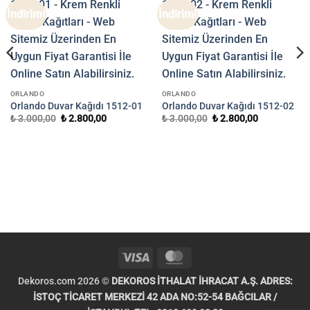
İndirim!
İndirim!
ORLANDO
ORLANDO
Orlando Duvar Kağıdı 1512-01
Orlando Duvar Kağıdı 1512-02
Orijinal
Şu
Orijinal
Şu
₺
3.000,00
₺
2.800,00
₺
3.000,00
₺
2.800,00
fiyat:
andaki
fiyat:
andaki
₺ 3.000,00.
fiyat:
₺ 3.000,00.
fiyat:
₺ 2.800,00.
₺ 2.800,00.
.
Visa
MasterCard
Dekoros.com 2026 ©
DEKOROS İTHALAT İHRACAT A.Ş. ADRES:
İSTOÇ TİCARET MERKEZİ 42 ADA NO:52-54 BAĞCILAR /