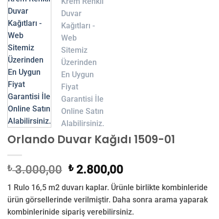
Orlando Duvar Kağıdı 1509-01
Orijinal
Şu
₺
3.000,00
₺
2.800,00
fiyat:
andaki
1 Rulo 16,5 m2 duvarı kaplar. Ürünle birlikte kombinleride
₺ 3.000,00.
fiyat:
ürün görsellerinde verilmiştir. Daha sonra arama yaparak
₺ 2.800,00.
kombinlerinide sipariş verebilirsiniz.