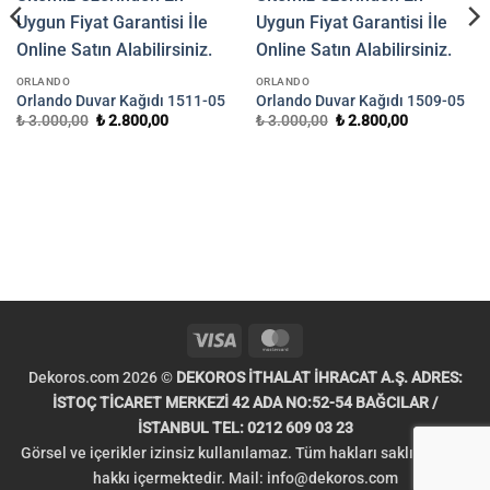
ORLANDO
ORLANDO
Orlando Duvar Kağıdı 1511-05
Orlando Duvar Kağıdı 1509-05
Orijinal
Şu
Orijinal
Şu
₺
3.000,00
₺
2.800,00
₺
3.000,00
₺
2.800,00
fiyat:
andaki
fiyat:
andaki
₺ 3.000,00.
fiyat:
₺ 3.000,00.
fiyat:
₺ 2.800,00.
₺ 2.800,00.
.
Visa
MasterCard
Dekoros.com 2026 ©
DEKOROS İTHALAT İHRACAT A.Ş. ADRES:
İSTOÇ TİCARET MERKEZİ 42 ADA NO:52-54 BAĞCILAR /
İSTANBUL TEL: 0212 609 03 23
Görsel ve içerikler izinsiz kullanılamaz. Tüm hakları saklıdır. Telif
hakkı içermektedir. Mail:
info@dekoros.com