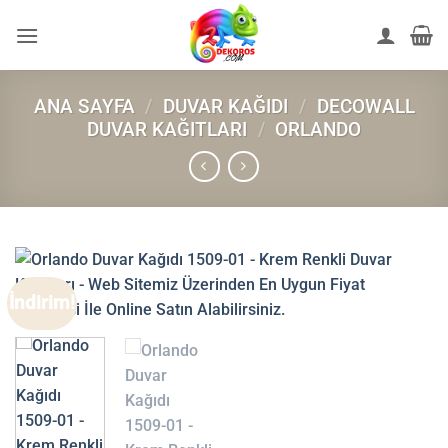
İçeriğe
atla
ANA SAYFA
/
DUVAR KAĞIDI
/
DECOWALL
DUVAR KAĞITLARI
/
ORLANDO
İndirim!