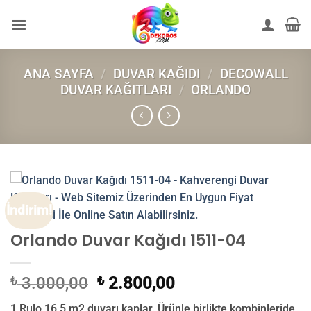
İçeriğe
atla
ANA SAYFA
/
DUVAR KAĞIDI
/
DECOWALL
DUVAR KAĞITLARI
/
ORLANDO
İndirim!
Orlando Duvar Kağıdı 1511-04
Orijinal
Şu
₺
3.000,00
₺
2.800,00
fiyat:
andaki
1 Rulo 16,5 m2 duvarı kaplar. Ürünle birlikte kombinleride