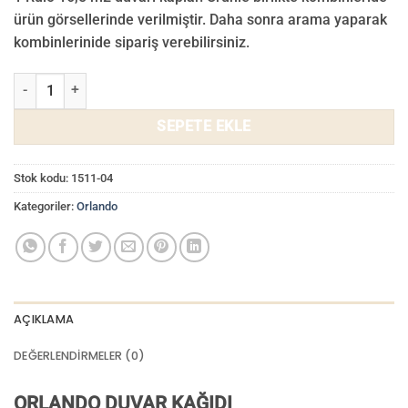
₺ 3.000,00.
fiyat:
ürün görsellerinde verilmiştir. Daha sonra arama yaparak
₺ 2.800,00.
kombinlerinide sipariş verebilirsiniz.
Orlando Duvar Kağıdı 1511-04 adet
SEPETE EKLE
Stok kodu:
1511-04
Kategoriler:
Orlando
AÇIKLAMA
DEĞERLENDIRMELER (0)
ORLANDO DUVAR KAĞIDI