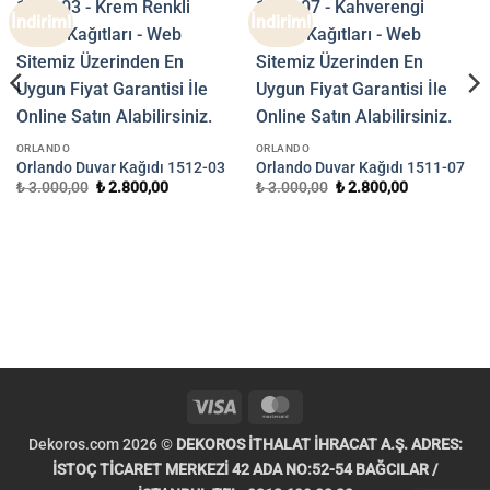
İndirim!
İndirim!
ORLANDO
ORLANDO
Orlando Duvar Kağıdı 1512-03
Orlando Duvar Kağıdı 1511-07
Orijinal
Şu
Orijinal
Şu
₺
3.000,00
₺
2.800,00
₺
3.000,00
₺
2.800,00
fiyat:
andaki
fiyat:
andaki
₺ 3.000,00.
fiyat:
₺ 3.000,00.
fiyat:
₺ 2.800,00.
₺ 2.800,00.
.
Visa
MasterCard
Dekoros.com 2026 ©
DEKOROS İTHALAT İHRACAT A.Ş. ADRES:
İSTOÇ TİCARET MERKEZİ 42 ADA NO:52-54 BAĞCILAR /